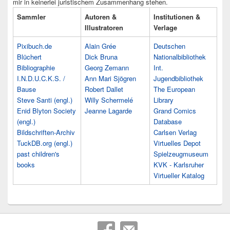
mir in keinerlei juristischem Zusammenhang stehen.
Sammler
Autoren &
Institutionen &
Illustratoren
Verlage
Pixibuch.de
Alain Grée
Deutschen
Blüchert
Dick Bruna
Nationalbibliothek
Bibliographie
Georg Zemann
Int.
I.N.D.U.C.K.S. /
Ann Mari Sjögren
Jugendbibliothek
Bause
Robert Dallet
The European
Steve Santi (engl.)
Willy Schermelé
Library
Enid Blyton Society
Jeanne Lagarde
Grand Comics
(engl.)
Database
Bildschriften-Archiv
Carlsen Verlag
TuckDB.org (engl.)
Virtuelles Depot
past children's
Spielzeugmuseum
books
KVK - Karlsruher
Virtueller Katalog