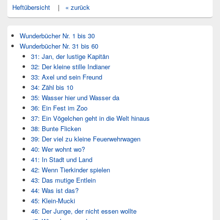
Heftübersicht
|
« zurück
Wunderbücher Nr. 1 bis 30
Wunderbücher Nr. 31 bis 60
31: Jan, der lustige Kapitän
32: Der kleine stille Indianer
33: Axel und sein Freund
34: Zähl bis 10
35: Wasser hier und Wasser da
36: Ein Fest im Zoo
37: Ein Vögelchen geht in die Welt hinaus
38: Bunte Flicken
39: Der viel zu kleine Feuerwehrwagen
40: Wer wohnt wo?
41: In Stadt und Land
42: Wenn Tierkinder spielen
43: Das mutige Entlein
44: Was ist das?
45: Klein-Mucki
46: Der Junge, der nicht essen wollte