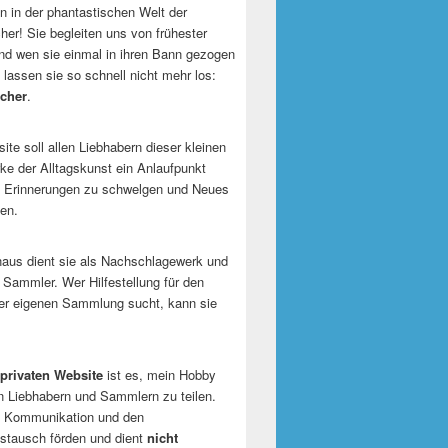
 in der phantastischen Welt der
er! Sie begleiten uns von frühester
und wen sie einmal in ihren Bann gezogen
 lassen sie so schnell nicht mehr los:
cher
.
te soll allen Liebhabern dieser kleinen
e der Alltagskunst ein Anlaufpunkt
n Erinnerungen zu schwelgen und Neues
en.
naus dient sie als Nachschlagewerk und
r Sammler. Wer Hilfestellung für den
er eigenen Sammlung sucht, kann sie
privaten Website
ist es, mein Hobby
n Liebhabern und Sammlern zu teilen.
ie Kommunikation und den
tausch förden und dient
nicht