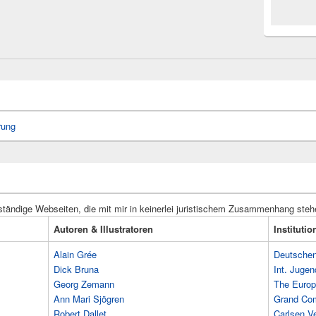
rung
ständige Webseiten, die mit mir in keinerlei juristischem Zusammenhang steh
Autoren & Illustratoren
Instituti
Alain Grée
Deutschen 
Dick Bruna
Int. Jugen
Georg Zemann
The Europ
Ann Mari Sjögren
Grand Co
Robert Dallet
Carlsen Ve