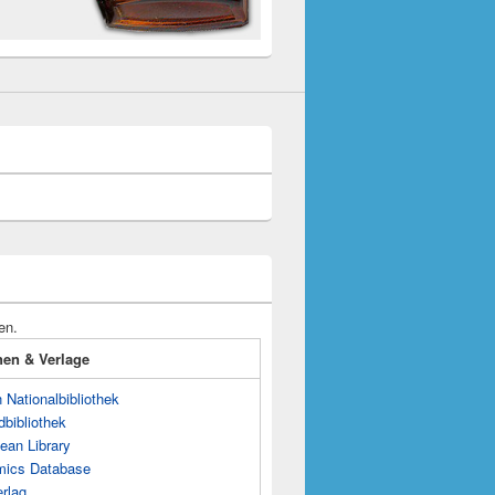
en.
onen & Verlage
Nationalbibliothek
dbibliothek
ean Library
mics Database
rlag