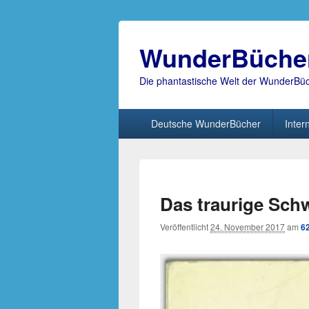
WunderBüche
Die phantastische Welt der WunderBü
Hauptmenü
Deutsche WunderBücher
Inter
Das traurige Sch
Veröffentlicht
24. November 2017
am
6