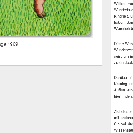
Willkommen
Wunderbüch
Kindheit, 
haben, den
Wunderbü
lage 1969
Diese Websi
Wunderwerk
sein, um i
zu entdeck
Darüber hi
Katalog fü
Aufbau ein
hier finden.
Ziel dieser
mit andere
Sie soll d
Wissensaus