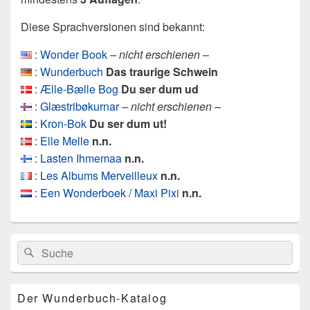
Diese Sprachversionen sind bekannt:
:
Wonder Book
– nicht erschienen –
:
Wunderbuch
Das traurige Schwein
:
Ælle-Bælle Bog
Du ser dum ud
:
Glæstribøkurnar
– nicht erschienen –
:
Kron-Bok
Du ser dum ut!
:
Elle Melle
n.n.
:
Lasten Ihmemaa
n.n.
:
Les Albums Merveilleux
n.n.
:
Een Wonderboek / Maxi Pixi
n.n.
Primärer
Search
Suche
Seitenleisten
for:
Widget-
Bereich
Der Wunderbuch-Katalog