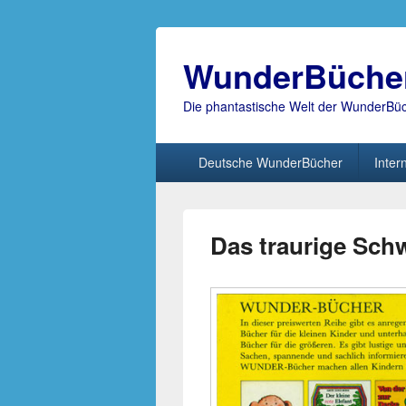
WunderBüche
Die phantastische Welt der WunderBü
Hauptmenü
Deutsche WunderBücher
Inter
Das traurige Schw