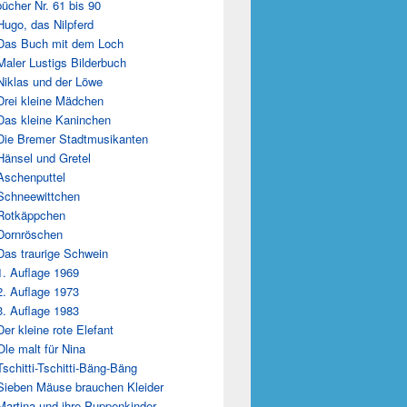
ücher Nr. 61 bis 90
Hugo, das Nilpferd
Das Buch mit dem Loch
Maler Lustigs Bilderbuch
Niklas und der Löwe
Drei kleine Mädchen
Das kleine Kaninchen
Die Bremer Stadtmusikanten
Hänsel und Gretel
Aschenputtel
Schneewittchen
Rotkäppchen
Dornröschen
Das traurige Schwein
1. Auflage 1969
2. Auflage 1973
3. Auflage 1983
Der kleine rote Elefant
Ole malt für Nina
Tschitti-Tschitti-Bäng-Bäng
Sieben Mäuse brauchen Kleider
Martina und ihre Puppenkinder