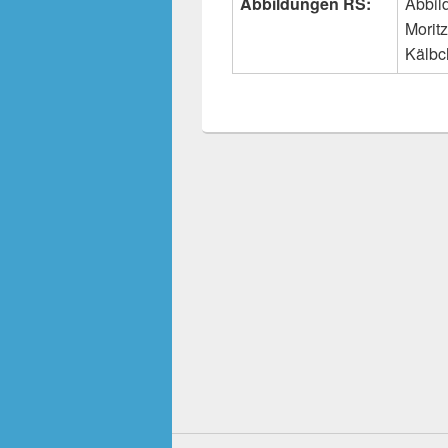
Abbildungen RS:
Abbil
Morit
Kälbc