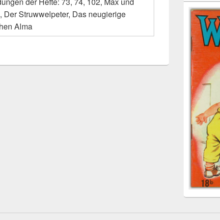
dungen der Hefte: 73, 74, 102, Max und
z, Der Struwwelpeter, Das neugierige
hen Alma