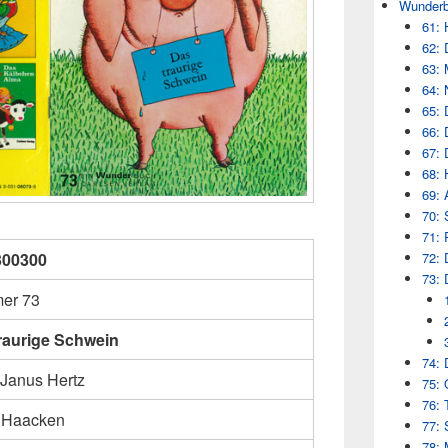
Wunderb
61: 
62: 
63: 
64: 
65: 
66: 
67: 
68: 
69: 
70: 
71: 
72: 
300300
73: 
er 73
raurige Schwein
74: 
 Janus Hertz
75: 
76: 
 Haacken
77: 
78: 