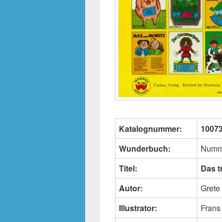
Katalognummer:
1007
Wunderbuch:
Numm
Titel:
Das t
Autor:
Grete
Illustrator:
Frans