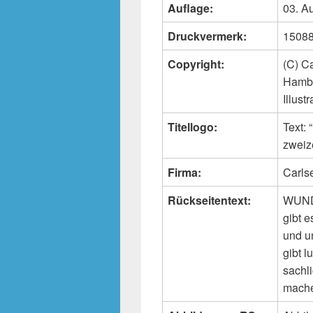
Auflage:
03. A
Druckvermerk:
15088
Copyright:
(C) C
Hambu
Illust
Titellogo:
Text
zweiz
Firma:
Carls
Rückseitentext:
WUNDE
gibt 
und u
gibt 
sachl
mache