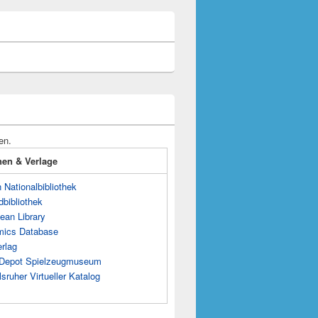
en.
onen & Verlage
Nationalbibliothek
dbibliothek
ean Library
mics Database
rlag
s Depot Spielzeugmuseum
sruher Virtueller Katalog