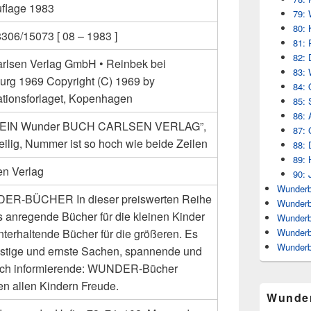
uflage 1983
79: 
80: 
306/15073 [ 08 – 1983 ]
81: 
82: 
arlsen Verlag GmbH • Reinbek bei
83: 
rg 1969 Copyright (C) 1969 by
84: 
rationsforlaget, Kopenhagen
85: 
86: 
: “EIN Wunder BUCH CARLSEN VERLAG”,
87: 
eilig, Nummer ist so hoch wie beide Zeilen
88: 
89: 
en Verlag
90: 
Wunderb
R-BÜCHER In dieser preiswerten Reihe
Wunderb
es anregende Bücher für die kleinen Kinder
Wunderb
Wunderb
nterhaltende Bücher für die größeren. Es
Wunderb
lustige und ernste Sachen, spannende und
ich informierende: WUNDER-Bücher
n allen Kindern Freude.
Wunde