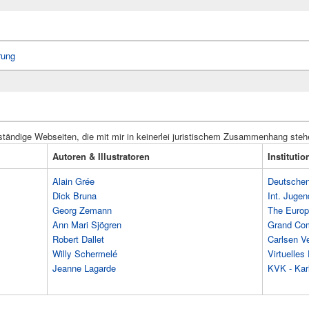
rung
ständige Webseiten, die mit mir in keinerlei juristischem Zusammenhang steh
Autoren & Illustratoren
Instituti
Alain Grée
Deutschen 
Dick Bruna
Int. Jugen
Georg Zemann
The Europ
Ann Mari Sjögren
Grand Co
Robert Dallet
Carlsen Ve
Willy Schermelé
Virtuelle
Jeanne Lagarde
KVK - Karl