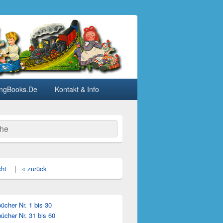
ngBooks.De
Kontakt & Info
he
cht
|
« zurück
cher Nr. 1 bis 30
ücher Nr. 31 bis 60