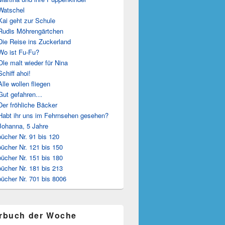
Watschel
Kai geht zur Schule
Rudis Möhrengärtchen
Die Reise ins Zuckerland
Wo ist Fu-Fu?
Ole malt wieder für Nina
Schiff ahoi!
Alle wollen fliegen
Gut gefahren…
Der fröhliche Bäcker
Habt ihr uns im Fehrnsehen gesehen?
Johanna, 5 Jahre
ücher Nr. 91 bis 120
ücher Nr. 121 bis 150
ücher Nr. 151 bis 180
ücher Nr. 181 bis 213
ücher Nr. 701 bis 8006
rbuch der Woche