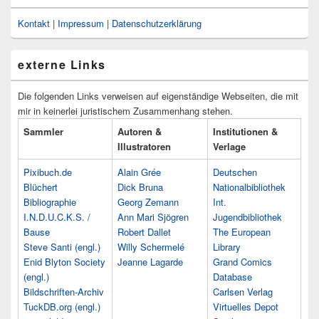
Kontakt
|
Impressum
|
Datenschutzerklärung
externe Links
Die folgenden Links verweisen auf eigenständige Webseiten, die mit
mir in keinerlei juristischem Zusammenhang stehen.
Sammler
Autoren &
Institutionen &
Illustratoren
Verlage
Pixibuch.de
Alain Grée
Deutschen
Blüchert
Dick Bruna
Nationalbibliothek
Bibliographie
Georg Zemann
Int.
I.N.D.U.C.K.S. /
Ann Mari Sjögren
Jugendbibliothek
Bause
Robert Dallet
The European
Steve Santi (engl.)
Willy Schermelé
Library
Enid Blyton Society
Jeanne Lagarde
Grand Comics
(engl.)
Database
Bildschriften-Archiv
Carlsen Verlag
TuckDB.org (engl.)
Virtuelles Depot