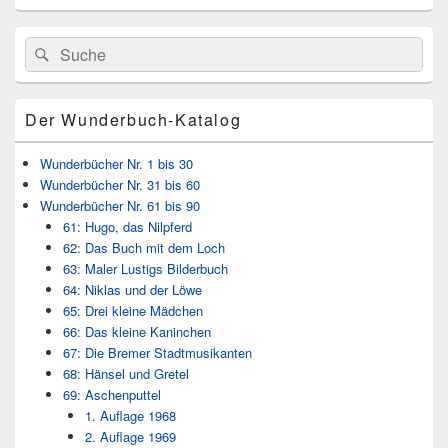
Primärer
Search
Suche
Seitenleisten
for:
Widget-
Bereich
Der Wunderbuch-Katalog
Wunderbücher Nr. 1 bis 30
Wunderbücher Nr. 31 bis 60
Wunderbücher Nr. 61 bis 90
61: Hugo, das Nilpferd
62: Das Buch mit dem Loch
63: Maler Lustigs Bilderbuch
64: Niklas und der Löwe
65: Drei kleine Mädchen
66: Das kleine Kaninchen
67: Die Bremer Stadtmusikanten
68: Hänsel und Gretel
69: Aschenputtel
1. Auflage 1968
2. Auflage 1969