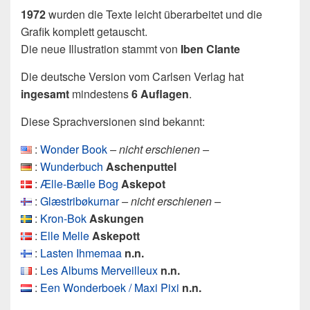
1972
wurden die Texte leicht überarbeitet und die
Grafik komplett getauscht.
Die neue Illustration stammt von
Iben Clante
Die deutsche Version vom Carlsen Verlag hat
ingesamt
mindestens
6 Auflagen
.
Diese Sprachversionen sind bekannt:
:
Wonder Book
– nicht erschienen –
:
Wunderbuch
Aschenputtel
:
Ælle-Bælle Bog
Askepot
:
Glæstribøkurnar
– nicht erschienen –
:
Kron-Bok
Askungen
:
Elle Melle
Askepott
:
Lasten Ihmemaa
n.n.
:
Les Albums Merveilleux
n.n.
:
Een Wonderboek / Maxi Pixi
n.n.