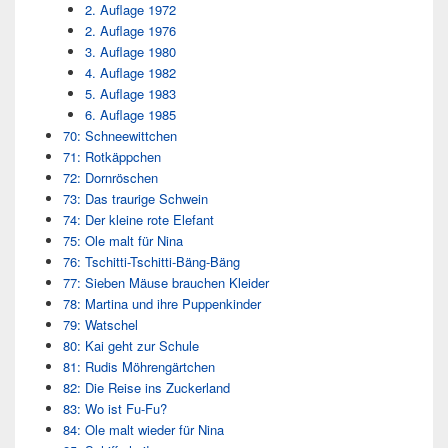
2. Auflage 1972
2. Auflage 1976
3. Auflage 1980
4. Auflage 1982
5. Auflage 1983
6. Auflage 1985
70: Schneewittchen
71: Rotkäppchen
72: Dornröschen
73: Das traurige Schwein
74: Der kleine rote Elefant
75: Ole malt für Nina
76: Tschitti-Tschitti-Bäng-Bäng
77: Sieben Mäuse brauchen Kleider
78: Martina und ihre Puppenkinder
79: Watschel
80: Kai geht zur Schule
81: Rudis Möhrengärtchen
82: Die Reise ins Zuckerland
83: Wo ist Fu-Fu?
84: Ole malt wieder für Nina