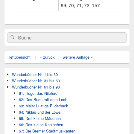
69, 70, 71, 72, 157
Primärer
Search
Suche
Seitenleisten
for:
Widget-
Bereich
Heftübersicht
|
« zurück
|
weitere Auflage »
Wunderbücher Nr. 1 bis 30
Wunderbücher Nr. 31 bis 60
Wunderbücher Nr. 61 bis 90
61: Hugo, das Nilpferd
62: Das Buch mit dem Loch
63: Maler Lustigs Bilderbuch
64: Niklas und der Löwe
65: Drei kleine Mädchen
66: Das kleine Kaninchen
67: Die Bremer Stadtmusikanten