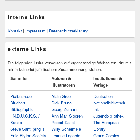
interne Links
Kontakt
|
Impressum
|
Datenschutzerklärung
externe Links
Die folgenden Links verweisen auf eigenständige Webseiten, die mit
mir in keinerlei juristischem Zusammenhang stehen.
Sammler
Autoren &
Institutionen &
Illustratoren
Verlage
Pixibuch.de
Alain Grée
Deutschen
Blüchert
Dick Bruna
Nationalbibliothek
Bibliographie
Georg Zemann
Int.
I.N.D.U.C.K.S. /
Ann Mari Sjögren
Jugendbibliothek
Bause
Robert Dallet
The European
Steve Santi (engl.)
Willy Schermelé
Library
Enid Blyton Society
Jeanne Lagarde
Grand Comics