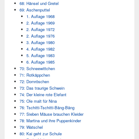
68: Hänsel und Gretel
69: Aschenputtel
1. Auflage 1968
2. Auflage 1969
2. Auflage 1972
2. Auflage 1976
3. Auflage 1980
4. Auflage 1982
5. Auflage 1983
6. Auflage 1985
70: Schneewittchen
71: Rotkäppchen
72: Dornröschen
73: Das traurige Schwein
74: Der kleine rote Elefant
75: Ole malt für Nina
76: Tschitti-Tschitti-Bäng-Bäng
77: Sieben Mäuse brauchen Kleider
78: Martina und ihre Puppenkinder
79: Watschel
80: Kai geht zur Schule