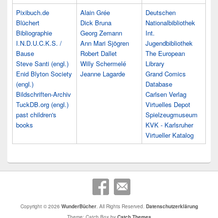
Pixibuch.de
Alain Grée
Deutschen
Blüchert
Dick Bruna
Nationalbibliothek
Bibliographie
Georg Zemann
Int.
I.N.D.U.C.K.S. /
Ann Mari Sjögren
Jugendbibliothek
Bause
Robert Dallet
The European
Steve Santi (engl.)
Willy Schermelé
Library
Enid Blyton Society
Jeanne Lagarde
Grand Comics
(engl.)
Database
Bildschriften-Archiv
Carlsen Verlag
TuckDB.org (engl.)
Virtuelles Depot
past children's
Spielzeugmuseum
books
KVK - Karlsruher
Virtueller Katalog
Copyright © 2026
WunderBücher
. All Rights Reserved.
Datenschutzerklärung
Theme: Catch Box by
Catch Themes