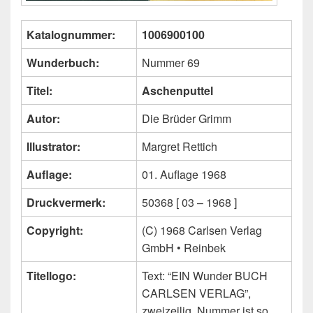
Katalognummer:
1006900100
Wunderbuch:
Nummer 69
Titel:
Aschenputtel
Autor:
Die Brüder Grimm
Illustrator:
Margret Rettich
Auflage:
01. Auflage 1968
Druckvermerk:
50368 [ 03 – 1968 ]
Copyright:
(C) 1968 Carlsen Verlag
GmbH • Reinbek
Titellogo:
Text: “EIN Wunder BUCH
CARLSEN VERLAG”,
zweizeilig, Nummer ist so