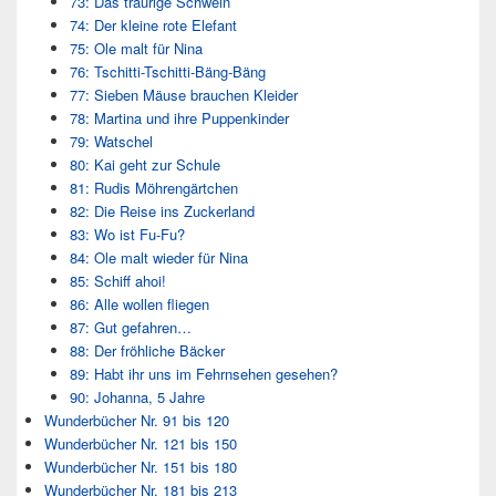
73: Das traurige Schwein
74: Der kleine rote Elefant
75: Ole malt für Nina
76: Tschitti-Tschitti-Bäng-Bäng
77: Sieben Mäuse brauchen Kleider
78: Martina und ihre Puppenkinder
79: Watschel
80: Kai geht zur Schule
81: Rudis Möhrengärtchen
82: Die Reise ins Zuckerland
83: Wo ist Fu-Fu?
84: Ole malt wieder für Nina
85: Schiff ahoi!
86: Alle wollen fliegen
87: Gut gefahren…
88: Der fröhliche Bäcker
89: Habt ihr uns im Fehrnsehen gesehen?
90: Johanna, 5 Jahre
Wunderbücher Nr. 91 bis 120
Wunderbücher Nr. 121 bis 150
Wunderbücher Nr. 151 bis 180
Wunderbücher Nr. 181 bis 213