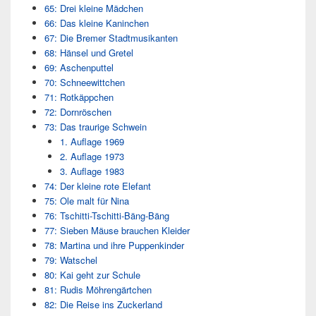
65: Drei kleine Mädchen
66: Das kleine Kaninchen
67: Die Bremer Stadtmusikanten
68: Hänsel und Gretel
69: Aschenputtel
70: Schneewittchen
71: Rotkäppchen
72: Dornröschen
73: Das traurige Schwein
1. Auflage 1969
2. Auflage 1973
3. Auflage 1983
74: Der kleine rote Elefant
75: Ole malt für Nina
76: Tschitti-Tschitti-Bäng-Bäng
77: Sieben Mäuse brauchen Kleider
78: Martina und ihre Puppenkinder
79: Watschel
80: Kai geht zur Schule
81: Rudis Möhrengärtchen
82: Die Reise ins Zuckerland