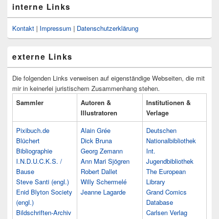
interne Links
Kontakt
|
Impressum
|
Datenschutzerklärung
externe Links
Die folgenden Links verweisen auf eigenständige Webseiten, die mit
mir in keinerlei juristischem Zusammenhang stehen.
Sammler
Autoren &
Institutionen &
Illustratoren
Verlage
Pixibuch.de
Alain Grée
Deutschen
Blüchert
Dick Bruna
Nationalbibliothek
Bibliographie
Georg Zemann
Int.
I.N.D.U.C.K.S. /
Ann Mari Sjögren
Jugendbibliothek
Bause
Robert Dallet
The European
Steve Santi (engl.)
Willy Schermelé
Library
Enid Blyton Society
Jeanne Lagarde
Grand Comics
(engl.)
Database
Bildschriften-Archiv
Carlsen Verlag