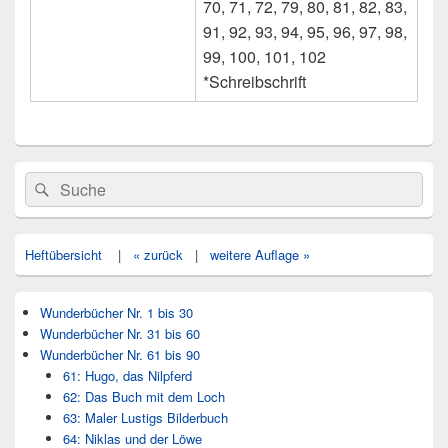
70, 71, 72, 79, 80, 81, 82, 83,
91, 92, 93, 94, 95, 96, 97, 98,
99, 100, 101, 102
*Schreibschrift
Primärer
Search
Suche
Seitenleisten
for:
Widget-
Bereich
Heftübersicht
|
« zurück
|
weitere Auflage »
Wunderbücher Nr. 1 bis 30
Wunderbücher Nr. 31 bis 60
Wunderbücher Nr. 61 bis 90
61: Hugo, das Nilpferd
62: Das Buch mit dem Loch
63: Maler Lustigs Bilderbuch
64: Niklas und der Löwe