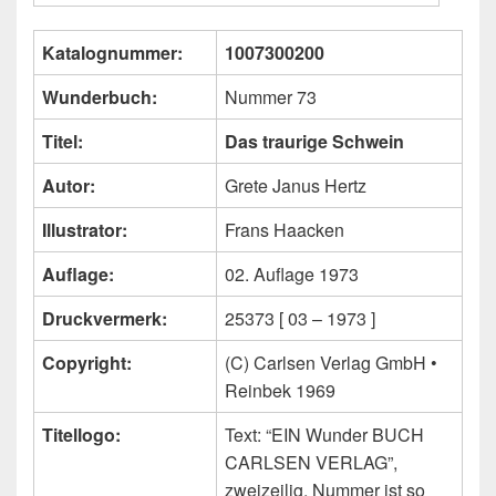
Katalognummer:
1007300200
Wunderbuch:
Nummer 73
Titel:
Das traurige Schwein
Autor:
Grete Janus Hertz
Illustrator:
Frans Haacken
Auflage:
02. Auflage 1973
Druckvermerk:
25373 [ 03 – 1973 ]
Copyright:
(C) Carlsen Verlag GmbH •
Reinbek 1969
Titellogo:
Text: “EIN Wunder BUCH
CARLSEN VERLAG”,
zweizeilig, Nummer ist so