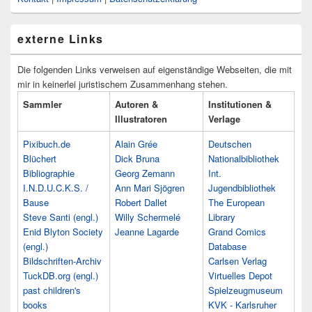
externe Links
Die folgenden Links verweisen auf eigenständige Webseiten, die mit
mir in keinerlei juristischem Zusammenhang stehen.
Sammler
Autoren &
Institutionen &
Illustratoren
Verlage
Pixibuch.de
Alain Grée
Deutschen
Blüchert
Dick Bruna
Nationalbibliothek
Bibliographie
Georg Zemann
Int.
I.N.D.U.C.K.S. /
Ann Mari Sjögren
Jugendbibliothek
Bause
Robert Dallet
The European
Steve Santi (engl.)
Willy Schermelé
Library
Enid Blyton Society
Jeanne Lagarde
Grand Comics
(engl.)
Database
Bildschriften-Archiv
Carlsen Verlag
TuckDB.org (engl.)
Virtuelles Depot
past children's
Spielzeugmuseum
books
KVK - Karlsruher