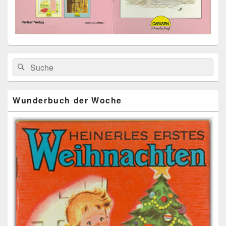
Primärer
Search
Suche
Seitenleisten
for:
Widget-
Bereich
Wunderbuch der Woche