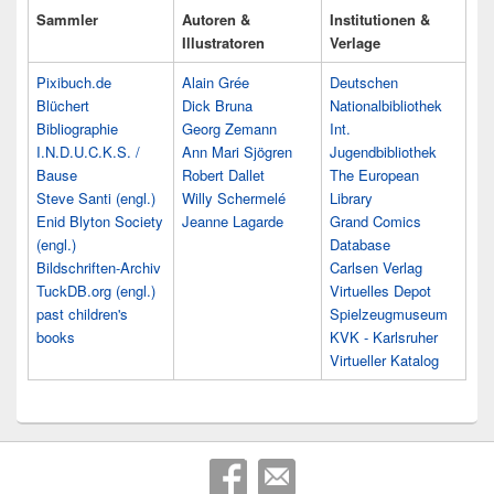
Sammler
Autoren &
Institutionen &
Illustratoren
Verlage
Pixibuch.de
Alain Grée
Deutschen
Blüchert
Dick Bruna
Nationalbibliothek
Bibliographie
Georg Zemann
Int.
I.N.D.U.C.K.S. /
Ann Mari Sjögren
Jugendbibliothek
Bause
Robert Dallet
The European
Steve Santi (engl.)
Willy Schermelé
Library
Enid Blyton Society
Jeanne Lagarde
Grand Comics
(engl.)
Database
Bildschriften-Archiv
Carlsen Verlag
TuckDB.org (engl.)
Virtuelles Depot
past children's
Spielzeugmuseum
books
KVK - Karlsruher
Virtueller Katalog