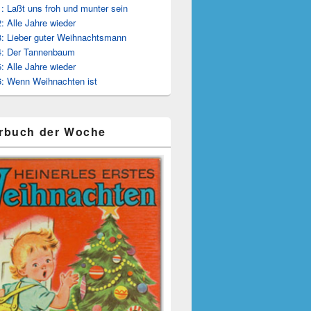
: Laßt uns froh und munter sein
: Alle Jahre wieder
: Lieber guter Weihnachtsmann
4: Der Tannenbaum
: Alle Jahre wieder
: Wenn Weihnachten ist
rbuch der Woche