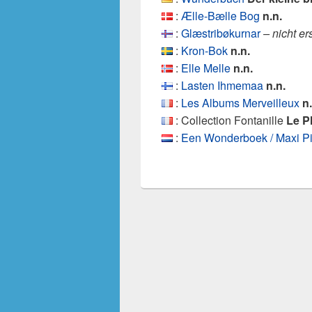
:
Ælle-Bælle Bog
n.n.
:
Glæstribøkurnar
– nicht e
:
Kron-Bok
n.n.
:
Elle Melle
n.n.
:
Lasten Ihmemaa
n.n.
:
Les Albums Merveilleux
n.
: Collection Fontanille
Le P
:
Een Wonderboek / Maxi Pi