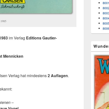
8001
8002
8003
800
e 1985
8005
8006
1983
im Verlag
Editions Gautier-
Wunde
t Mennicken
lsen Verlag hat mindestens
2 Auflagen
.
ekannt:
hienen –
laue Vogel