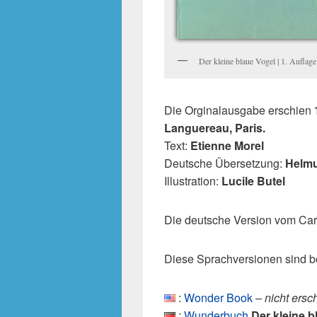
Der kleine blaue Vogel | 1. Auflag
Die Orginalausgabe erschien
Languereau, Paris.
Text:
Etienne Morel
Deutsche Übersetzung:
Helmu
Illustration:
Lucile Butel
Die deutsche Version vom Car
Diese Sprachversionen sind b
:
Wonder Book
– nicht ersc
:
Wunderbuch
Der kleine b