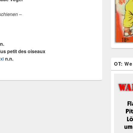
rschienen –
n.
lus petit des oiseaux
xi
n.n.
OT: We