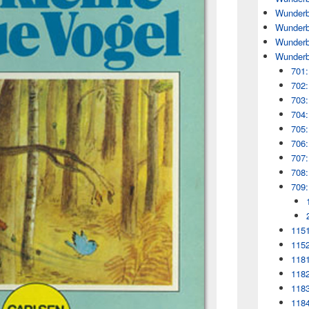
Wunderb
Wunderb
Wunderb
Wunderb
701:
702:
703:
704:
705:
706:
707:
708:
709:
1151
1152
1181
1182
1183
118