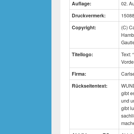
Auflage:
02. A
Druckvermerk:
15088
Copyright:
(C) C
Hambu
Gauti
Titellogo:
Text:
Vorde
Firma:
Carls
Rückseitentext:
WUNDE
gibt 
und u
gibt 
sachl
mache