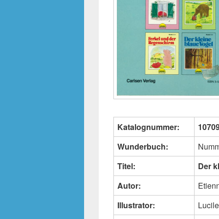
Katalognummer:
1070
Wunderbuch:
Numm
Titel:
Der k
Autor:
Etien
Illustrator:
Lucile