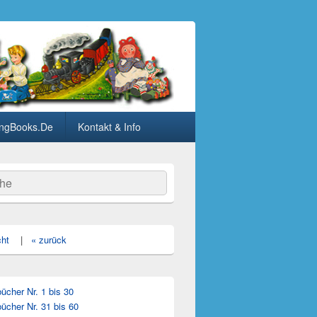
ngBooks.De
Kontakt & Info
he
cht
|
« zurück
cher Nr. 1 bis 30
ücher Nr. 31 bis 60