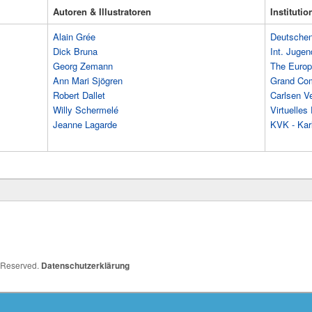
Autoren & Illustratoren
Instituti
Alain Grée
Deutschen 
Dick Bruna
Int. Jugen
Georg Zemann
The Europ
Ann Mari Sjögren
Grand Co
Robert Dallet
Carlsen Ve
Willy Schermelé
Virtuelle
Jeanne Lagarde
KVK - Karl
s Reserved.
Datenschutzerklärung