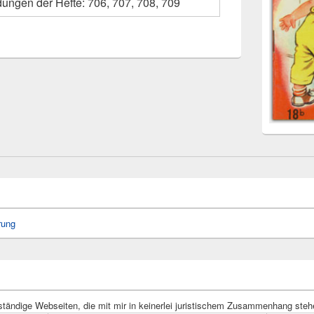
dungen der Hefte: 706, 707, 708, 709
rung
ständige Webseiten, die mit mir in keinerlei juristischem Zusammenhang steh