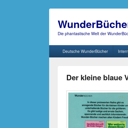
WunderBüche
Die phantastische Welt der WunderBü
Hauptmenü
Deutsche WunderBücher
Inter
Der kleine blaue V