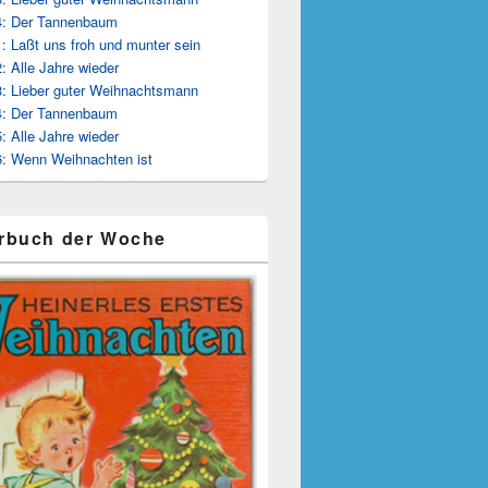
4: Der Tannenbaum
: Laßt uns froh und munter sein
: Alle Jahre wieder
: Lieber guter Weihnachtsmann
4: Der Tannenbaum
: Alle Jahre wieder
: Wenn Weihnachten ist
rbuch der Woche