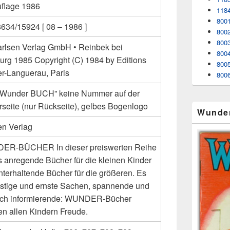
uflage 1986
118
8001
634/15924 [ 08 – 1986 ]
8002
8003
arlsen Verlag GmbH • Reinbek bei
800
rg 1985 Copyright (C) 1984 by Editions
8005
er-Languerau, Paris
8006
 “Wunder BUCH” keine Nummer auf der
rseite (nur Rückseite), gelbes Bogenlogo
Wunde
en Verlag
R-BÜCHER In dieser preiswerten Reihe
es anregende Bücher für die kleinen Kinder
nterhaltende Bücher für die größeren. Es
lustige und ernste Sachen, spannende und
ich informierende: WUNDER-Bücher
n allen Kindern Freude.