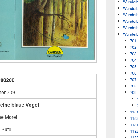
Wunderb
Wunderb
Wunderb
Wunderb
Wunderb
Wunderb
701:
702:
703:
704:
705:
706:
707:
900200
708:
er 709
709:
leine blaue Vogel
1151
ne Morel
1152
1181
 Butel
1182
1183