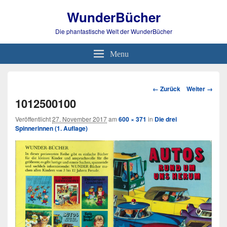
WunderBücher
Die phantastische Welt der WunderBücher
Menu
Bild-
← Zurück
Weiter →
Navigation
1012500100
Veröffentlicht
27. November 2017
am
600 × 371
in
Die drei
Spinnerinnen (1. Auflage)