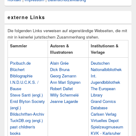
externe Links
Die folgenden Links verweisen auf eigenständige Webseiten, die mit
mir in keinerlei juristischem Zusammenhang stehen.
Sammler
Autoren &
Institutionen &
Illustratoren
Verlage
Pixibuch.de
Alain Grée
Deutschen
Blüchert
Dick Bruna
Nationalbibliothek
Bibliographie
Georg Zemann
Int.
I.N.D.U.C.K.S. /
Ann Mari Sjögren
Jugendbibliothek
Bause
Robert Dallet
The European
Steve Santi (engl.)
Willy Schermelé
Library
Enid Blyton Society
Jeanne Lagarde
Grand Comics
(engl.)
Database
Bildschriften-Archiv
Carlsen Verlag
TuckDB.org (engl.)
Virtuelles Depot
past children's
Spielzeugmuseum
books
KVK - Karlsruher