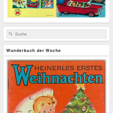
Primärer
Search
Suche
Seitenleisten
for:
Widget-
Bereich
Wunderbuch der Woche