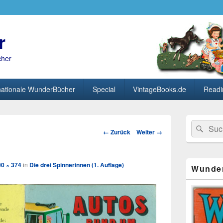
r
cher
nationale WunderBücher
Special
VintageBooks.de
Readi
Primärer
Search
Suc
Seitenleisten
Bild-
← Zurück
Weiter →
for:
Widget-
Navigation
Bereich
00 × 374
in
Die drei Spinnerinnen (1. Auflage)
Wunde