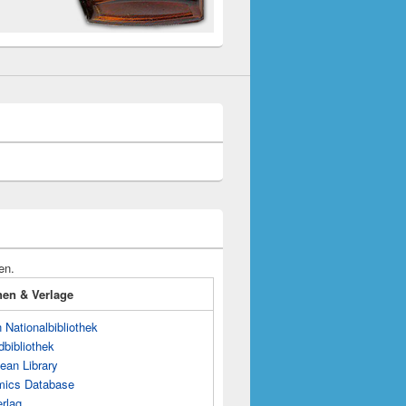
en.
onen & Verlage
Nationalbibliothek
dbibliothek
ean Library
mics Database
rlag