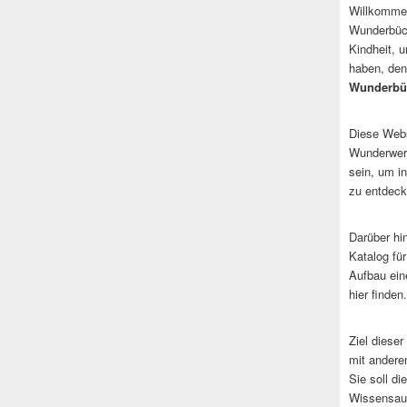
Willkommen
Wunderbüch
Kindheit, 
haben, den
Wunderbü
Diese Websi
Wunderwerk
sein, um i
zu entdeck
Darüber hi
Katalog fü
Aufbau ein
hier finden.
Ziel dieser
mit andere
Sie soll d
Wissensaus