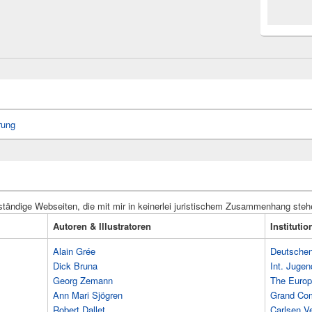
rung
ständige Webseiten, die mit mir in keinerlei juristischem Zusammenhang steh
Autoren & Illustratoren
Instituti
Alain Grée
Deutschen 
Dick Bruna
Int. Jugen
Georg Zemann
The Europ
Ann Mari Sjögren
Grand Co
Robert Dallet
Carlsen Ve