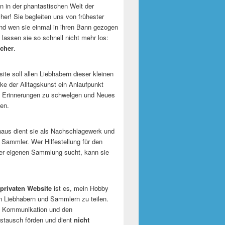
 in der phantastischen Welt der
er! Sie begleiten uns von frühester
und wen sie einmal in ihren Bann gezogen
 lassen sie so schnell nicht mehr los:
cher
.
te soll allen Liebhabern dieser kleinen
e der Alltagskunst ein Anlaufpunkt
n Erinnerungen zu schwelgen und Neues
en.
naus dient sie als Nachschlagewerk und
r Sammler. Wer Hilfestellung für den
er eigenen Sammlung sucht, kann sie
privaten Website
ist es, mein Hobby
n Liebhabern und Sammlern zu teilen.
ie Kommunikation und den
tausch förden und dient
nicht