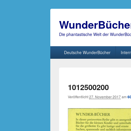
WunderBüche
Die phantastische Welt der WunderBü
Hauptmenü
Deutsche WunderBücher
Inter
1012500200
Veröffentlicht
27. November 2017
am
6