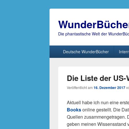
WunderBüche
Die phantastische Welt der WunderBü
Hauptmenü
Deutsche WunderBücher
Inter
Die Liste der US
Veröffentlicht am
16. Dezember 2017
v
Aktuell habe ich nun eine ers
Books
online gestellt. Die Da
Quellen zusammengetragen. Di
geben meinen Wissensstand