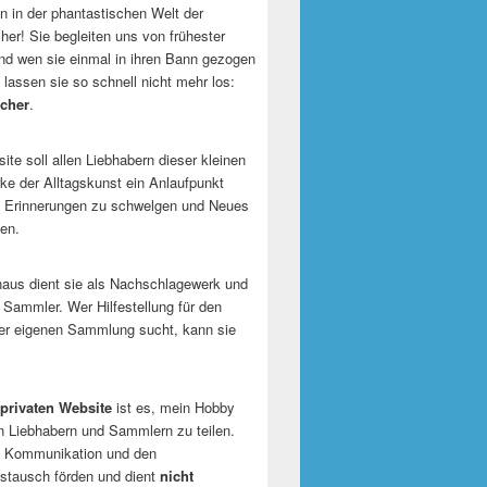
 in der phantastischen Welt der
er! Sie begleiten uns von frühester
und wen sie einmal in ihren Bann gezogen
 lassen sie so schnell nicht mehr los:
cher
.
te soll allen Liebhabern dieser kleinen
e der Alltagskunst ein Anlaufpunkt
n Erinnerungen zu schwelgen und Neues
en.
naus dient sie als Nachschlagewerk und
r Sammler. Wer Hilfestellung für den
er eigenen Sammlung sucht, kann sie
privaten Website
ist es, mein Hobby
n Liebhabern und Sammlern zu teilen.
ie Kommunikation und den
tausch förden und dient
nicht