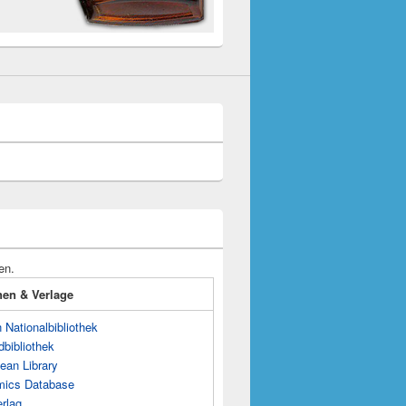
en.
onen & Verlage
Nationalbibliothek
dbibliothek
ean Library
mics Database
rlag