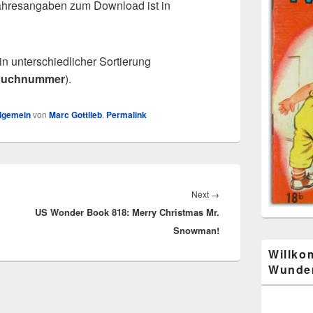
Jahresangaben zum Download ist in
in unterschiedlicher Sortierung
Buchnummer
).
lgemein
von
Marc Gottlieb
.
Permalink
Next
Next
→
US Wonder Book 818: Merry Christmas Mr.
post:
Snowman!
Willko
Wunder