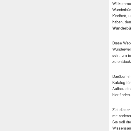
Willkommen
Wunderbüch
Kindheit, 
haben, den
Wunderbü
Diese Websi
Wunderwerk
sein, um i
zu entdeck
Darüber hi
Katalog fü
Aufbau ein
hier finden.
Ziel dieser
mit andere
Sie soll d
Wissensaus