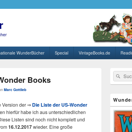
r
cher
nationale WunderBücher
Special
VintageBooks.de
Readi
Primärer
Search
Suc
Seitenleisten
-Wonder Books
for:
Widget-
Bereich
on
Marc Gottlieb
Wunde
te Version der ⇒
Die Liste der US-Wonder
ten hierfür habe ich aus unterschiedlichen
ese Listen sind noch nicht komplett und
 vom
16.12.2017
wieder. Eine große