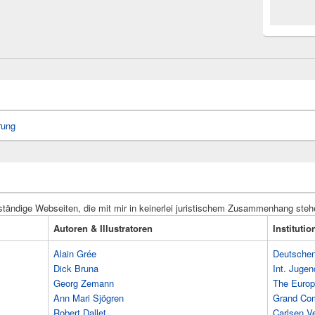
rung
ständige Webseiten, die mit mir in keinerlei juristischem Zusammenhang steh
Autoren & Illustratoren
Instituti
Alain Grée
Deutschen 
Dick Bruna
Int. Jugen
Georg Zemann
The Europ
Ann Mari Sjögren
Grand Co
Robert Dallet
Carlsen Ve