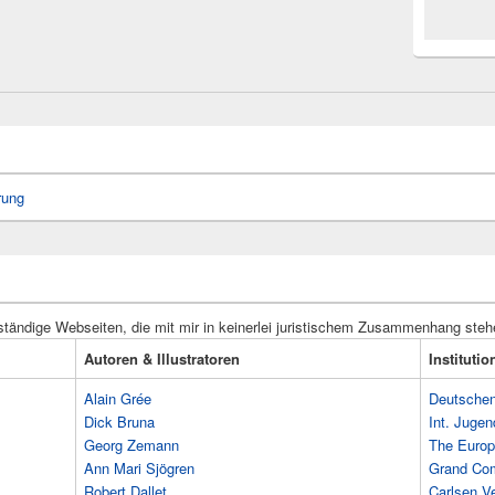
rung
ständige Webseiten, die mit mir in keinerlei juristischem Zusammenhang steh
Autoren & Illustratoren
Instituti
Alain Grée
Deutschen 
Dick Bruna
Int. Jugen
Georg Zemann
The Europ
Ann Mari Sjögren
Grand Co
Robert Dallet
Carlsen Ve