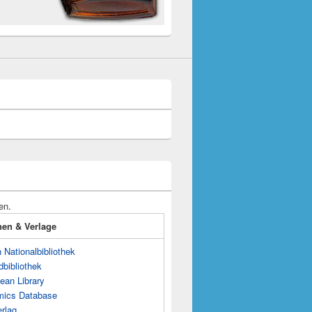
en.
onen & Verlage
Nationalbibliothek
dbibliothek
ean Library
mics Database
rlag