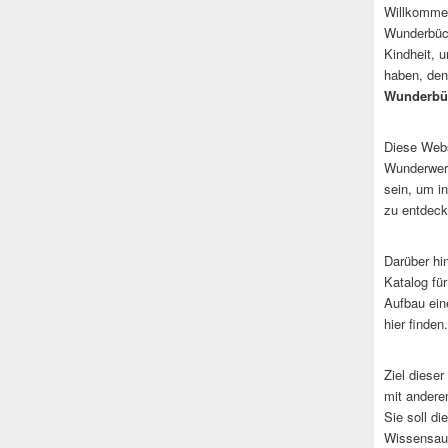
Willkommen
Wunderbüch
Kindheit, 
haben, den
Wunderbü
Diese Websi
Wunderwerk
sein, um i
zu entdeck
Darüber hi
Katalog fü
Aufbau ein
hier finden.
Ziel dieser
mit andere
Sie soll d
Wissensaus