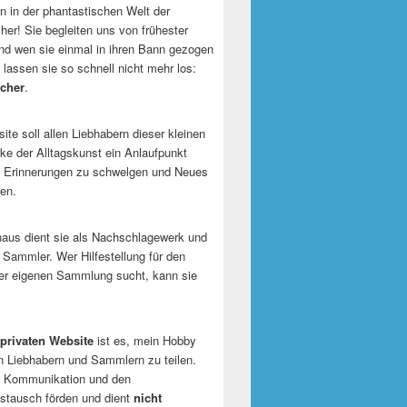
 in der phantastischen Welt der
er! Sie begleiten uns von frühester
und wen sie einmal in ihren Bann gezogen
 lassen sie so schnell nicht mehr los:
cher
.
te soll allen Liebhabern dieser kleinen
e der Alltagskunst ein Anlaufpunkt
n Erinnerungen zu schwelgen und Neues
en.
naus dient sie als Nachschlagewerk und
r Sammler. Wer Hilfestellung für den
er eigenen Sammlung sucht, kann sie
privaten Website
ist es, mein Hobby
n Liebhabern und Sammlern zu teilen.
ie Kommunikation und den
tausch förden und dient
nicht