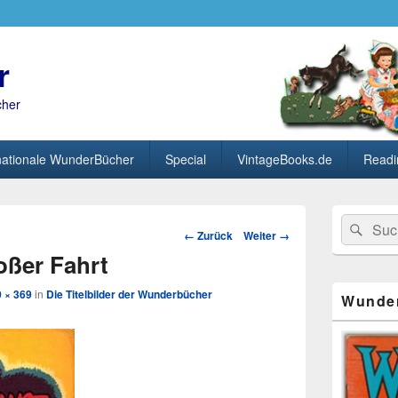
r
cher
nationale WunderBücher
Special
VintageBooks.de
Readi
Primärer
Search
Suc
Seitenleisten
Bild-
← Zurück
Weiter →
for:
Widget-
Navigation
oßer Fahrt
Bereich
 × 369
in
Die Titelbilder der Wunderbücher
Wunde