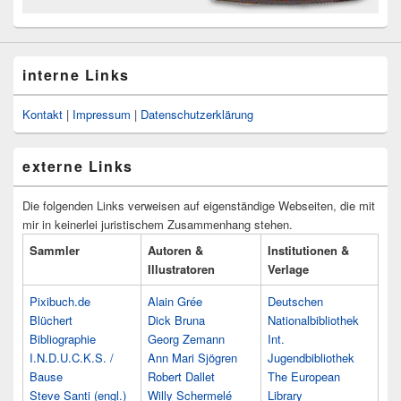
interne Links
Kontakt
|
Impressum
|
Datenschutzerklärung
externe Links
Die folgenden Links verweisen auf eigenständige Webseiten, die mit
mir in keinerlei juristischem Zusammenhang stehen.
Sammler
Autoren &
Institutionen &
Illustratoren
Verlage
Pixibuch.de
Alain Grée
Deutschen
Blüchert
Dick Bruna
Nationalbibliothek
Bibliographie
Georg Zemann
Int.
I.N.D.U.C.K.S. /
Ann Mari Sjögren
Jugendbibliothek
Bause
Robert Dallet
The European
Steve Santi (engl.)
Willy Schermelé
Library