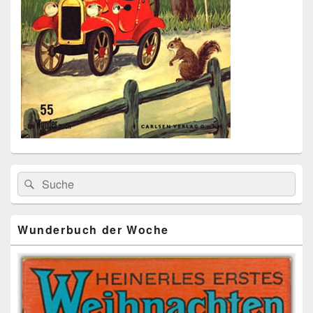
Primärer
Search
Suche
Seitenleisten
for:
Widget-
Bereich
Wunderbuch der Woche