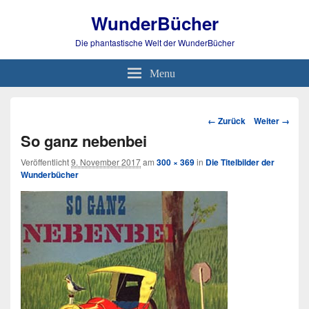
WunderBücher
Die phantastische Welt der WunderBücher
Menu
Bild-
← Zurück
Weiter →
Navigation
So ganz nebenbei
Veröffentlicht
9. November 2017
am
300 × 369
in
Die Titelbilder der
Wunderbücher