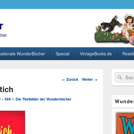
r
cher
nationale WunderBücher
Special
VintageBooks.de
Readi
Primärer
Search
Suc
Seitenleisten
Bild-
← Zurück
Weiter →
for:
Widget-
Navigation
tich
Bereich
 × 369
in
Die Titelbilder der Wunderbücher
Wunde