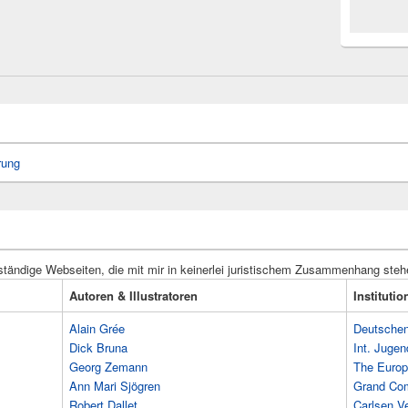
rung
ständige Webseiten, die mit mir in keinerlei juristischem Zusammenhang steh
Autoren & Illustratoren
Instituti
Alain Grée
Deutschen 
Dick Bruna
Int. Jugen
Georg Zemann
The Europ
Ann Mari Sjögren
Grand Co
Robert Dallet
Carlsen Ve