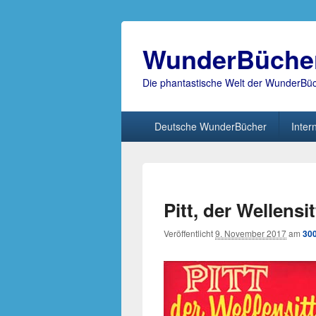
WunderBüche
Die phantastische Welt der WunderBü
Hauptmenü
Deutsche WunderBücher
Inter
Pitt, der Wellensit
Veröffentlicht
9. November 2017
am
300