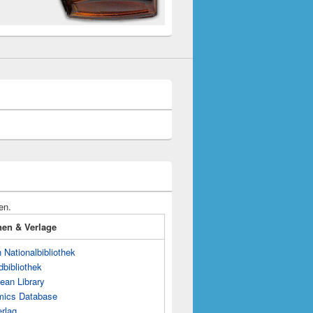
en.
onen & Verlage
Nationalbibliothek
dbibliothek
ean Library
mics Database
rlag