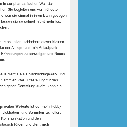
 in der phantastischen Welt der
er! Sie begleiten uns von frühester
und wen sie einmal in ihren Bann gezogen
 lassen sie so schnell nicht mehr los:
cher
.
te soll allen Liebhabern dieser kleinen
e der Alltagskunst ein Anlaufpunkt
n Erinnerungen zu schwelgen und Neues
en.
naus dient sie als Nachschlagewerk und
r Sammler. Wer Hilfestellung für den
er eigenen Sammlung sucht, kann sie
privaten Website
ist es, mein Hobby
n Liebhabern und Sammlern zu teilen.
ie Kommunikation und den
tausch förden und dient
nicht