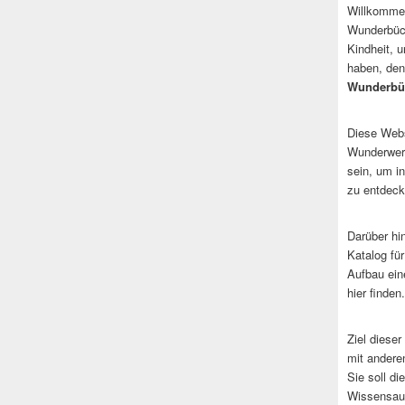
Willkommen
Wunderbüch
Kindheit, 
haben, den
Wunderbü
Diese Websi
Wunderwerk
sein, um i
zu entdeck
Darüber hi
Katalog fü
Aufbau ein
hier finden.
Ziel dieser
mit andere
Sie soll d
Wissensaus