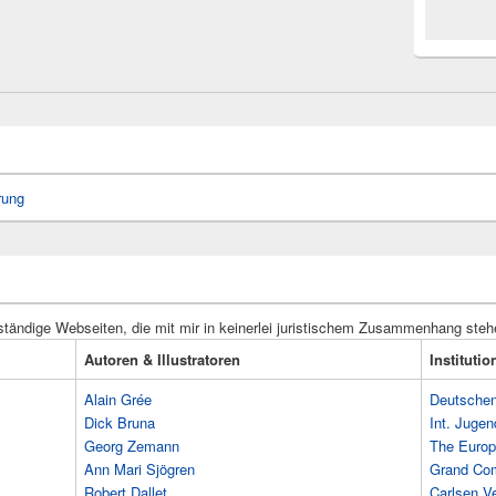
rung
ständige Webseiten, die mit mir in keinerlei juristischem Zusammenhang steh
Autoren & Illustratoren
Instituti
Alain Grée
Deutschen 
Dick Bruna
Int. Jugen
Georg Zemann
The Europ
Ann Mari Sjögren
Grand Co
Robert Dallet
Carlsen Ve