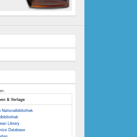
en.
onen & Verlage
Nationalbibliothek
dbibliothek
ean Library
mics Database
rlag