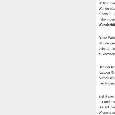
Willkommen
Wunderbüch
Kindheit, 
haben, den
Wunderbü
Diese Websi
Wunderwerk
sein, um i
zu entdeck
Darüber hi
Katalog fü
Aufbau ein
hier finden.
Ziel dieser
mit andere
Sie soll d
Wissensaus