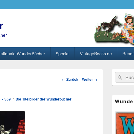
r
cher
nationale WunderBücher
Special
VintageBooks.de
Readi
Primärer
Search
Suc
Seitenleisten
Bild-
← Zurück
Weiter →
for:
Widget-
Navigation
Bereich
 × 369
in
Die Titelbilder der Wunderbücher
Wunde