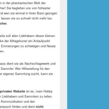
 in der phantastischen Welt der
er! Sie begleiten uns von frühester
und wen sie einmal in ihren Bann gezogen
 lassen sie so schnell nicht mehr los:
cher
.
te soll allen Liebhabern dieser kleinen
e der Alltagskunst ein Anlaufpunkt
n Erinnerungen zu schwelgen und Neues
en.
naus dient sie als Nachschlagewerk und
r Sammler. Wer Hilfestellung für den
er eigenen Sammlung sucht, kann sie
privaten Website
ist es, mein Hobby
n Liebhabern und Sammlern zu teilen.
ie Kommunikation und den
tausch förden und dient
nicht