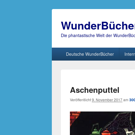
WunderBüche
Die phantastische Welt der WunderBü
Hauptmenü
Deutsche WunderBücher
Inter
Aschenputtel
Veröffentlicht
9. November 2017
am
300