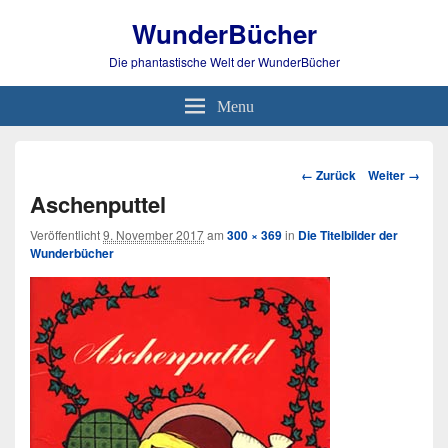
WunderBücher
Die phantastische Welt der WunderBücher
Menu
Bild-
← Zurück
Weiter →
Navigation
Aschenputtel
Veröffentlicht
9. November 2017
am
300 × 369
in
Die Titelbilder der
Wunderbücher