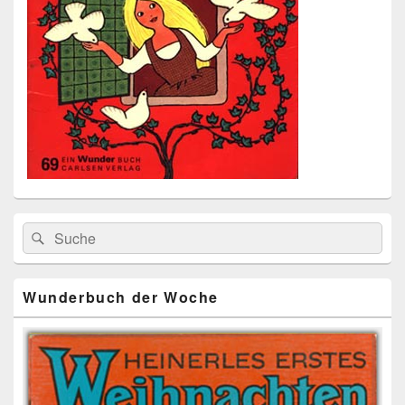
Primärer
Search
Suche
Seitenleisten
for:
Widget-
Bereich
Wunderbuch der Woche