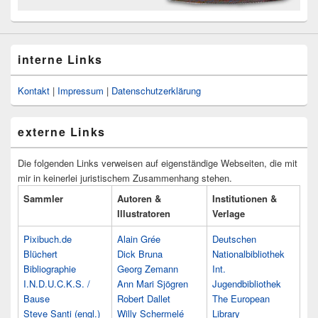
interne Links
Kontakt
|
Impressum
|
Datenschutzerklärung
externe Links
Die folgenden Links verweisen auf eigenständige Webseiten, die mit
mir in keinerlei juristischem Zusammenhang stehen.
Sammler
Autoren &
Institutionen &
Illustratoren
Verlage
Pixibuch.de
Alain Grée
Deutschen
Blüchert
Dick Bruna
Nationalbibliothek
Bibliographie
Georg Zemann
Int.
I.N.D.U.C.K.S. /
Ann Mari Sjögren
Jugendbibliothek
Bause
Robert Dallet
The European
Steve Santi (engl.)
Willy Schermelé
Library