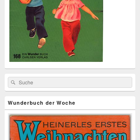
Primärer
Search
Suche
Seitenleisten
for:
Widget-
Bereich
Wunderbuch der Woche