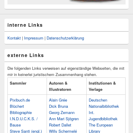
interne Links
Kontakt
|
Impressum
|
Datenschutzerklärung
externe Links
Die folgenden Links verweisen auf eigenständige Webseiten, die mit
mir in keinerlei juristischem Zusammenhang stehen.
Sammler
Autoren &
Institutionen &
Illustratoren
Verlage
Pixibuch.de
Alain Grée
Deutschen
Blüchert
Dick Bruna
Nationalbibliothek
Bibliographie
Georg Zemann
Int.
I.N.D.U.C.K.S. /
Ann Mari Sjögren
Jugendbibliothek
Bause
Robert Dallet
The European
Steve Santi (engl.)
Willy Schermelé
Library