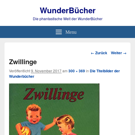
WunderBücher
Die phantastische Welt der WunderBücher
Menu
Bild-
← Zurück
Weiter →
Navigation
Zwillinge
Veröffentlicht
9. November 2017
am
300 × 369
in
Die Titelbilder der
Wunderbücher