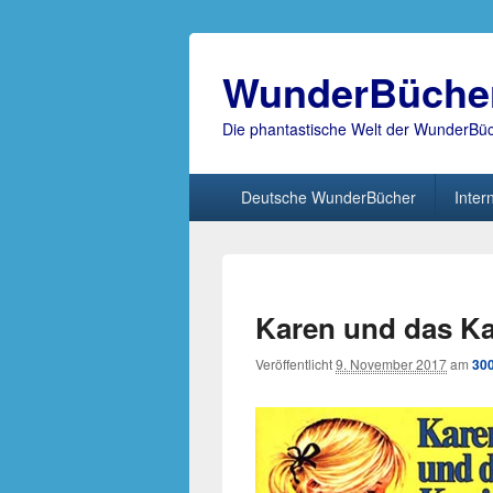
WunderBüche
Die phantastische Welt der WunderBü
Hauptmenü
Deutsche WunderBücher
Inter
Karen und das K
Veröffentlicht
9. November 2017
am
300