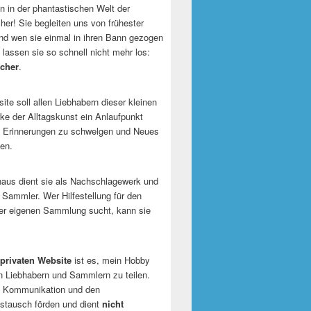
 in der phantastischen Welt der
er! Sie begleiten uns von frühester
und wen sie einmal in ihren Bann gezogen
 lassen sie so schnell nicht mehr los:
cher
.
te soll allen Liebhabern dieser kleinen
e der Alltagskunst ein Anlaufpunkt
n Erinnerungen zu schwelgen und Neues
en.
naus dient sie als Nachschlagewerk und
r Sammler. Wer Hilfestellung für den
er eigenen Sammlung sucht, kann sie
privaten Website
ist es, mein Hobby
n Liebhabern und Sammlern zu teilen.
ie Kommunikation und den
tausch förden und dient
nicht