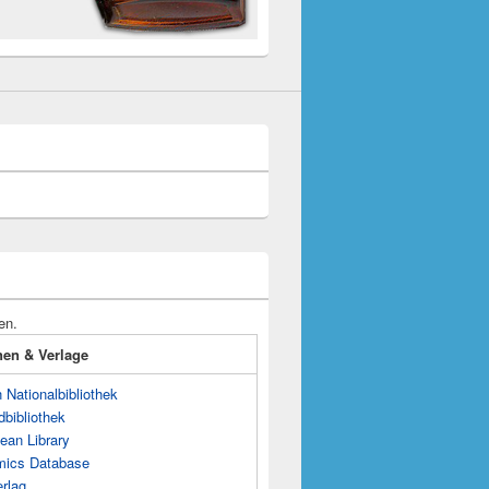
en.
onen & Verlage
Nationalbibliothek
dbibliothek
ean Library
mics Database
rlag