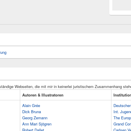
rung
ständige Webseiten, die mit mir in keinerlei juristischem Zusammenhang steh
Autoren & Illustratoren
Instituti
Alain Grée
Deutschen 
Dick Bruna
Int. Jugen
Georg Zemann
The Europ
Ann Mari Sjögren
Grand Co
Robert Dallet
Carlsen Ve