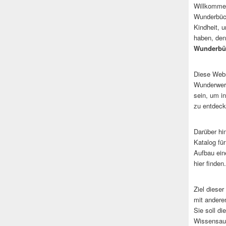
Willkommen
Wunderbüch
Kindheit, 
haben, den
Wunderbü
Diese Websi
Wunderwerk
sein, um i
zu entdeck
Darüber hi
Katalog fü
Aufbau ein
hier finden.
Ziel dieser
mit andere
Sie soll d
Wissensaus