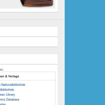
en.
onen & Verlage
Nationalbibliothek
dbibliothek
ean Library
mics Database
rlag