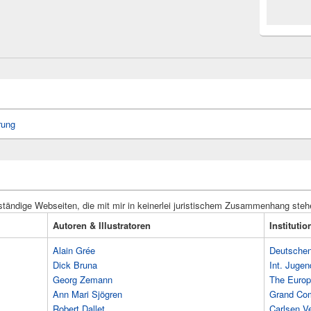
rung
ständige Webseiten, die mit mir in keinerlei juristischem Zusammenhang steh
Autoren & Illustratoren
Instituti
Alain Grée
Deutschen 
Dick Bruna
Int. Jugen
Georg Zemann
The Europ
Ann Mari Sjögren
Grand Co
Robert Dallet
Carlsen Ve