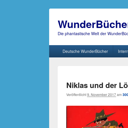
WunderBüche
Die phantastische Welt der WunderBü
Hauptmenü
Deutsche WunderBücher
Inter
Niklas und der L
Veröffentlicht
9. November 2017
am
300