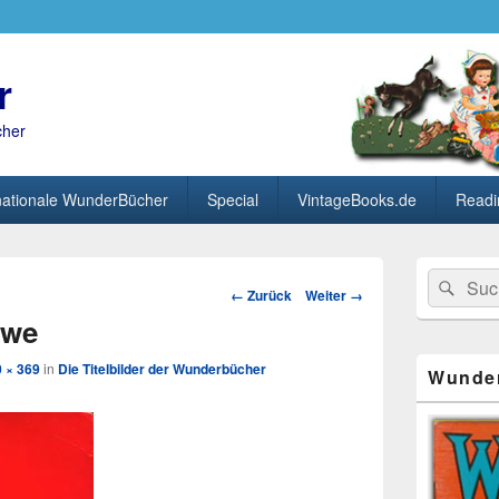
r
cher
nationale WunderBücher
Special
VintageBooks.de
Readi
Primärer
Search
Suc
Seitenleisten
Bild-
← Zurück
Weiter →
for:
Widget-
Navigation
öwe
Bereich
 × 369
in
Die Titelbilder der Wunderbücher
Wunde