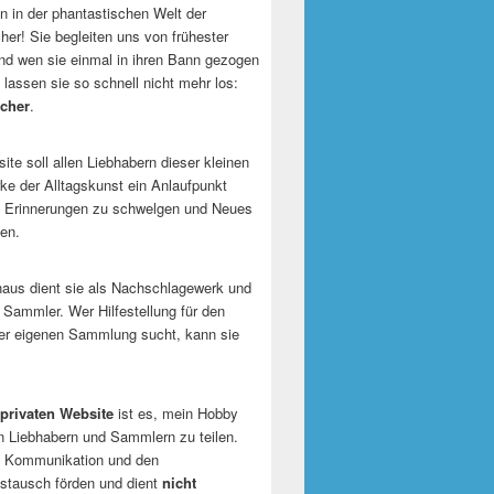
 in der phantastischen Welt der
er! Sie begleiten uns von frühester
und wen sie einmal in ihren Bann gezogen
 lassen sie so schnell nicht mehr los:
cher
.
te soll allen Liebhabern dieser kleinen
e der Alltagskunst ein Anlaufpunkt
n Erinnerungen zu schwelgen und Neues
en.
naus dient sie als Nachschlagewerk und
r Sammler. Wer Hilfestellung für den
er eigenen Sammlung sucht, kann sie
privaten Website
ist es, mein Hobby
n Liebhabern und Sammlern zu teilen.
ie Kommunikation und den
tausch förden und dient
nicht