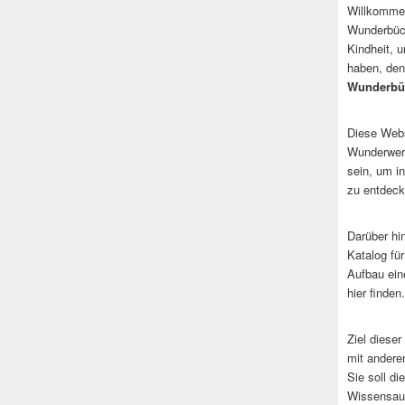
Willkommen
Wunderbüch
Kindheit, 
haben, den
Wunderbü
Diese Websi
Wunderwerk
sein, um i
zu entdeck
Darüber hi
Katalog fü
Aufbau ein
hier finden.
Ziel dieser
mit andere
Sie soll d
Wissensaus