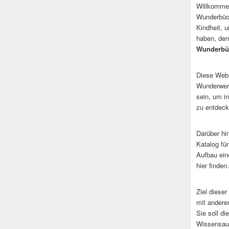
Willkommen
Wunderbüch
Kindheit, 
haben, den
Wunderbü
Diese Websi
Wunderwerk
sein, um i
zu entdeck
Darüber hi
Katalog fü
Aufbau ein
hier finden.
Ziel dieser
mit andere
Sie soll d
Wissensaus