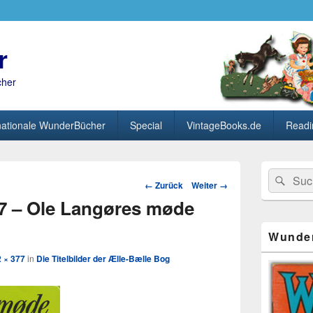
r
cher
nationale WunderBücher
Special
VintageBooks.de
Readi
Primärer
Search
Suc
Seitenleisten
Bild-
← Zurück
Weiter →
for:
Widget-
Navigation
7 – Ole Langøres møde
Bereich
Wunde
 × 377
in
Die Titelbilder der Ælle-Bælle Bog