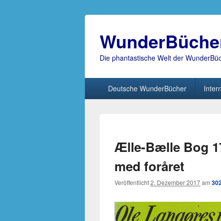
WunderBüche
Die phantastische Welt der WunderBü
Hauptmenü
Deutsche WunderBücher
Inter
Ælle-Bælle Bog 1
med foråret
Veröffentlicht
2. Dezember 2017
am
302