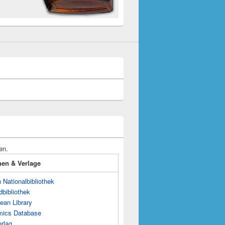
en.
onen & Verlage
Nationalbibliothek
dbibliothek
ean Library
mics Database
rlag