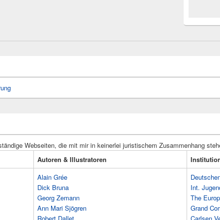
rung
ständige Webseiten, die mit mir in keinerlei juristischem Zusammenhang steh
Autoren & Illustratoren
Instituti
Alain Grée
Deutschen 
Dick Bruna
Int. Jugen
Georg Zemann
The Europ
Ann Mari Sjögren
Grand Co
Robert Dallet
Carlsen Ve