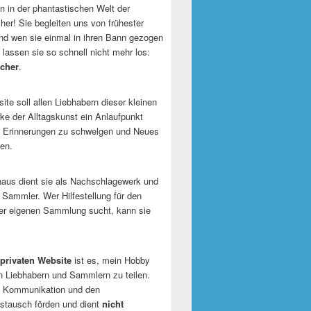
 in der phantastischen Welt der
er! Sie begleiten uns von frühester
und wen sie einmal in ihren Bann gezogen
 lassen sie so schnell nicht mehr los:
cher
.
te soll allen Liebhabern dieser kleinen
e der Alltagskunst ein Anlaufpunkt
n Erinnerungen zu schwelgen und Neues
en.
naus dient sie als Nachschlagewerk und
r Sammler. Wer Hilfestellung für den
er eigenen Sammlung sucht, kann sie
privaten Website
ist es, mein Hobby
n Liebhabern und Sammlern zu teilen.
ie Kommunikation und den
tausch förden und dient
nicht