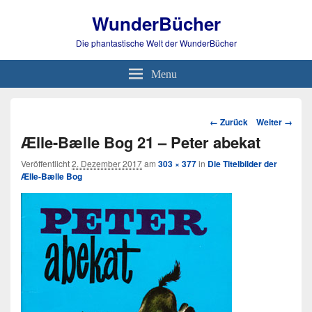
WunderBücher
Die phantastische Welt der WunderBücher
Menu
Bild-
← Zurück
Weiter →
Navigation
Ælle-Bælle Bog 21 – Peter abekat
Veröffentlicht
2. Dezember 2017
am
303 × 377
in
Die Titelbilder der
Ælle-Bælle Bog