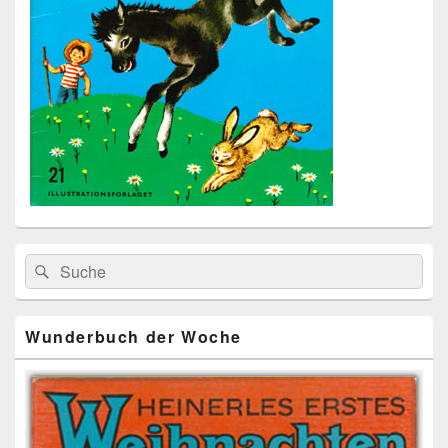
Primärer
Search
Suche
Seitenleisten
for:
Widget-
Bereich
Wunderbuch der Woche