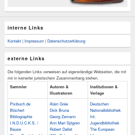
interne Links
Kontakt
|
Impressum
|
Datenschutzerklärung
externe Links
Die folgenden Links verweisen auf eigenständige Webseiten, die mit
mir in keinerlei juristischem Zusammenhang stehen.
Sammler
Autoren &
Institutionen &
Illustratoren
Verlage
Pixibuch.de
Alain Grée
Deutschen
Blüchert
Dick Bruna
Nationalbibliothek
Bibliographie
Georg Zemann
Int.
I.N.D.U.C.K.S. /
Ann Mari Sjögren
Jugendbibliothek
Bause
Robert Dallet
The European