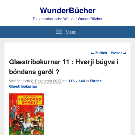
WunderBücher
Die phantastische Welt der WunderBücher
Menu
Bild-
← Zurück
Weiter →
Navigation
Glæstribøkurnar 11 : Hvørji búgva i
bóndans garði ?
Veröffentlicht
2. Dezember 2017
am
116 × 148
in
Färöer:
Glæstribøkurnar