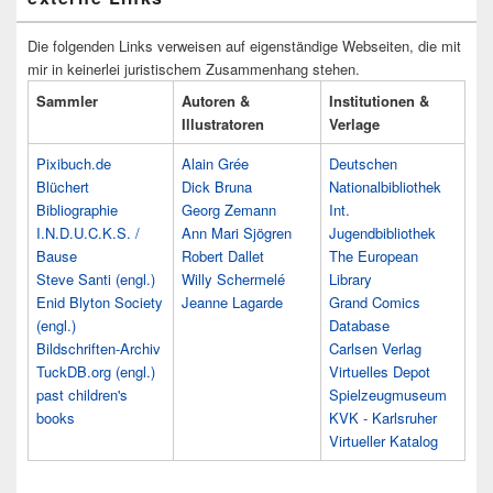
Die folgenden Links verweisen auf eigenständige Webseiten, die mit
mir in keinerlei juristischem Zusammenhang stehen.
Sammler
Autoren &
Institutionen &
Illustratoren
Verlage
Pixibuch.de
Alain Grée
Deutschen
Blüchert
Dick Bruna
Nationalbibliothek
Bibliographie
Georg Zemann
Int.
I.N.D.U.C.K.S. /
Ann Mari Sjögren
Jugendbibliothek
Bause
Robert Dallet
The European
Steve Santi (engl.)
Willy Schermelé
Library
Enid Blyton Society
Jeanne Lagarde
Grand Comics
(engl.)
Database
Bildschriften-Archiv
Carlsen Verlag
TuckDB.org (engl.)
Virtuelles Depot
past children's
Spielzeugmuseum
books
KVK - Karlsruher
Virtueller Katalog