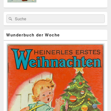
Primärer
Search
Suche
Seitenleisten
for:
Widget-
Bereich
Wunderbuch der Woche