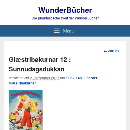
WunderBücher
Die phantastische Welt der WunderBücher
Menu
Bild-
← Zurück
Navigation
Glæstribøkurnar 12 :
Sunnudagsdukkan
Veröffentlicht
2. Dezember 2017
am
117 × 148
in
Färöer:
Glæstribøkurnar