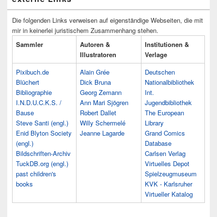
Die folgenden Links verweisen auf eigenständige Webseiten, die mit
mir in keinerlei juristischem Zusammenhang stehen.
Sammler
Autoren &
Institutionen &
Illustratoren
Verlage
Pixibuch.de
Alain Grée
Deutschen
Blüchert
Dick Bruna
Nationalbibliothek
Bibliographie
Georg Zemann
Int.
I.N.D.U.C.K.S. /
Ann Mari Sjögren
Jugendbibliothek
Bause
Robert Dallet
The European
Steve Santi (engl.)
Willy Schermelé
Library
Enid Blyton Society
Jeanne Lagarde
Grand Comics
(engl.)
Database
Bildschriften-Archiv
Carlsen Verlag
TuckDB.org (engl.)
Virtuelles Depot
past children's
Spielzeugmuseum
books
KVK - Karlsruher
Virtueller Katalog