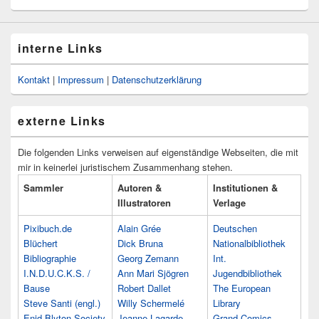
interne Links
Kontakt
|
Impressum
|
Datenschutzerklärung
externe Links
Die folgenden Links verweisen auf eigenständige Webseiten, die mit
mir in keinerlei juristischem Zusammenhang stehen.
Sammler
Autoren &
Institutionen &
Illustratoren
Verlage
Pixibuch.de
Alain Grée
Deutschen
Blüchert
Dick Bruna
Nationalbibliothek
Bibliographie
Georg Zemann
Int.
I.N.D.U.C.K.S. /
Ann Mari Sjögren
Jugendbibliothek
Bause
Robert Dallet
The European
Steve Santi (engl.)
Willy Schermelé
Library
Enid Blyton Society
Jeanne Lagarde
Grand Comics