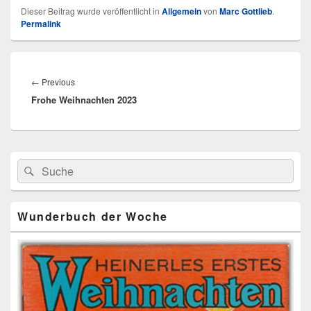
Dieser Beitrag wurde veröffentlicht in
Allgemein
von
Marc Gottlieb
.
Permalink
Beitragsnavigation
Previous
←
Previous
Frohe Weihnachten 2023
post:
Primärer
Search
Suche
Seitenleisten
for:
Widget-
Bereich
Wunderbuch der Woche