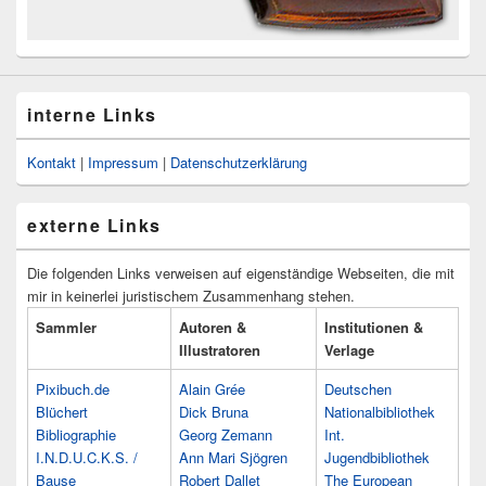
interne Links
Kontakt
|
Impressum
|
Datenschutzerklärung
externe Links
Die folgenden Links verweisen auf eigenständige Webseiten, die mit
mir in keinerlei juristischem Zusammenhang stehen.
Sammler
Autoren &
Institutionen &
Illustratoren
Verlage
Pixibuch.de
Alain Grée
Deutschen
Blüchert
Dick Bruna
Nationalbibliothek
Bibliographie
Georg Zemann
Int.
I.N.D.U.C.K.S. /
Ann Mari Sjögren
Jugendbibliothek
Bause
Robert Dallet
The European