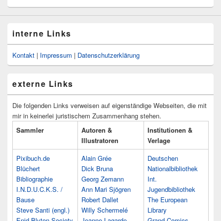
interne Links
Kontakt
|
Impressum
|
Datenschutzerklärung
externe Links
Die folgenden Links verweisen auf eigenständige Webseiten, die mit
mir in keinerlei juristischem Zusammenhang stehen.
Sammler
Autoren &
Institutionen &
Illustratoren
Verlage
Pixibuch.de
Alain Grée
Deutschen
Blüchert
Dick Bruna
Nationalbibliothek
Bibliographie
Georg Zemann
Int.
I.N.D.U.C.K.S. /
Ann Mari Sjögren
Jugendbibliothek
Bause
Robert Dallet
The European
Steve Santi (engl.)
Willy Schermelé
Library
Enid Blyton Society
Jeanne Lagarde
Grand Comics