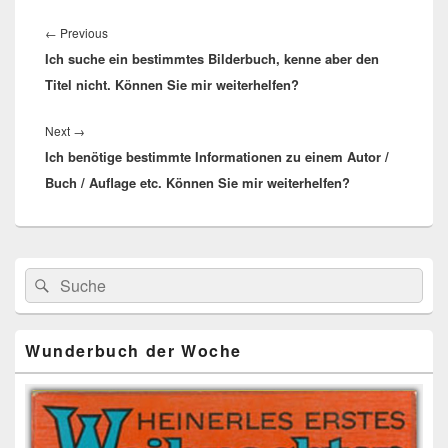
Beitragsnavigation
Previous
←
Previous
Ich suche ein bestimmtes Bilderbuch, kenne aber den
post:
Titel nicht. Können Sie mir weiterhelfen?
Next
Next
→
Ich benötige bestimmte Informationen zu einem Autor /
post:
Buch / Auflage etc. Können Sie mir weiterhelfen?
Primärer
Search
Suche
Seitenleisten
for:
Widget-
Bereich
Wunderbuch der Woche