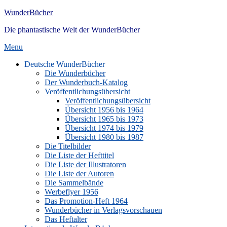
Skip
WunderBücher
to
Die phantastische Welt der WunderBücher
content
Menu
Hauptmenü
Deutsche WunderBücher
Die Wunderbücher
Der Wunderbuch-Katalog
Veröffentlichungsübersicht
Veröffentlichungsübersicht
Übersicht 1956 bis 1964
Übersicht 1965 bis 1973
Übersicht 1974 bis 1979
Übersicht 1980 bis 1987
Die Titelbilder
Die Liste der Hefttitel
Die Liste der Illustratoren
Die Liste der Autoren
Die Sammelbände
Werbeflyer 1956
Das Promotion-Heft 1964
Wunderbücher in Verlagsvorschauen
Das Heftalter