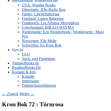
Internationale WunderBücher
USA: Wonder Books
Dänemark: Ælle-Bælle Bog
Färöer: Glæstribøkurnar
Finnland: Lasten Ihmemaa
Frankreich: Les Albums Merveilleux
Griechenland: ΒΙΒΛΙΑ ΘΑΥΜΑ
Niederlande: Een Wonderboek / Wonderserie / Maxi
Pixi
Norwegen: Elle Melle
Schweden: En Kron Bok
Special
FAQ
Such- und Findetipps
VintageBooks.de
ReadingBooks.De
Kontakt & Info
Kontakt
Impressum
Datenschutzerklärung
Bild-
← Zurück
Weiter →
Navigation
Kron Bok 72 : Törnrosa