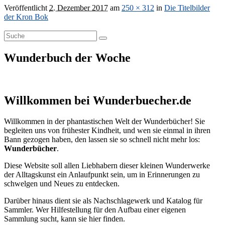
Veröffentlicht
2. Dezember 2017
am
250 × 312
in
Die Titelbilder
der Kron Bok
Primärer
Search
Suche
for:
Seitenleisten
Wunderbuch der Woche
Widget-
Bereich
Willkommen bei Wunderbuecher.de
Willkommen in der phantastischen Welt der Wunderbücher! Sie
begleiten uns von frühester Kindheit, und wen sie einmal in ihren
Bann gezogen haben, den lassen sie so schnell nicht mehr los:
Wunderbücher
.
Diese Website soll allen Liebhabern dieser kleinen Wunderwerke
der Alltagskunst ein Anlaufpunkt sein, um in Erinnerungen zu
schwelgen und Neues zu entdecken.
Darüber hinaus dient sie als Nachschlagewerk und Katalog für
Sammler. Wer Hilfestellung für den Aufbau einer eigenen
Sammlung sucht, kann sie hier finden.