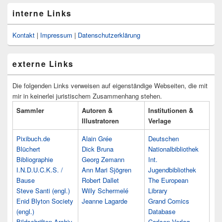
interne Links
Kontakt
|
Impressum
|
Datenschutzerklärung
externe Links
Die folgenden Links verweisen auf eigenständige Webseiten, die mit
mir in keinerlei juristischem Zusammenhang stehen.
Sammler
Autoren &
Institutionen &
Illustratoren
Verlage
Pixibuch.de
Alain Grée
Deutschen
Blüchert
Dick Bruna
Nationalbibliothek
Bibliographie
Georg Zemann
Int.
I.N.D.U.C.K.S. /
Ann Mari Sjögren
Jugendbibliothek
Bause
Robert Dallet
The European
Steve Santi (engl.)
Willy Schermelé
Library
Enid Blyton Society
Jeanne Lagarde
Grand Comics
(engl.)
Database
Bildschriften-Archiv
Carlsen Verlag