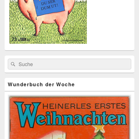
Primärer
Search
Suche
Seitenleisten
for:
Widget-
Bereich
Wunderbuch der Woche