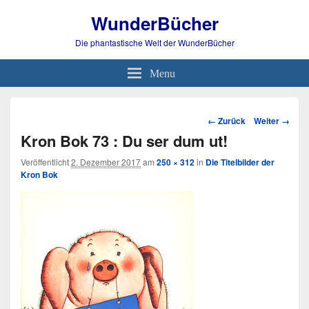
WunderBücher
Die phantastische Welt der WunderBücher
Menu
Bild-
← Zurück
Weiter →
Navigation
Kron Bok 73 : Du ser dum ut!
Veröffentlicht
2. Dezember 2017
am
250 × 312
in
Die Titelbilder der
Kron Bok