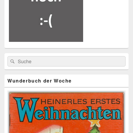
Primärer
Search
Suche
Seitenleisten
for:
Widget-
Bereich
Wunderbuch der Woche