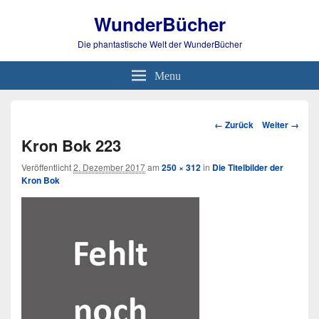
WunderBücher
Die phantastische Welt der WunderBücher
Menu
Bild-
← Zurück
Weiter →
Navigation
Kron Bok 223
Veröffentlicht
2. Dezember 2017
am
250 × 312
in
Die Titelbilder der
Kron Bok