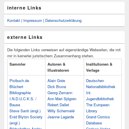
interne Links
Kontakt
|
Impressum
|
Datenschutzerklärung
externe Links
Die folgenden Links verweisen auf eigenständige Webseiten, die mit
mir in keinerlei juristischem Zusammenhang stehen.
Sammler
Autoren &
Institutionen &
Illustratoren
Verlage
Pixibuch.de
Alain Grée
Deutschen
Blüchert
Dick Bruna
Nationalbibliothek
Bibliographie
Georg Zemann
Int.
I.N.D.U.C.K.S. /
Ann Mari Sjögren
Jugendbibliothek
Bause
Robert Dallet
The European
Steve Santi (engl.)
Willy Schermelé
Library
Enid Blyton Society
Jeanne Lagarde
Grand Comics
(engl.)
Database
Bildschriften-Archiv
Carlsen Verlag