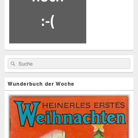
Primärer
Search
Suche
Seitenleisten
for:
Widget-
Bereich
Wunderbuch der Woche