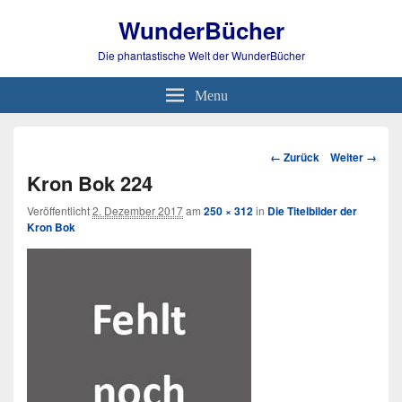
WunderBücher
Die phantastische Welt der WunderBücher
Menu
Bild-
← Zurück
Weiter →
Navigation
Kron Bok 224
Veröffentlicht
2. Dezember 2017
am
250 × 312
in
Die Titelbilder der
Kron Bok