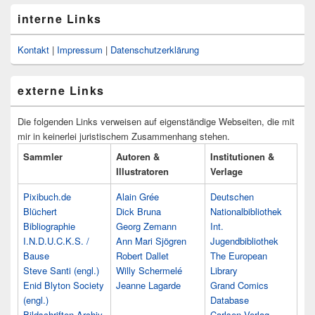
interne Links
Kontakt
|
Impressum
|
Datenschutzerklärung
externe Links
Die folgenden Links verweisen auf eigenständige Webseiten, die mit
mir in keinerlei juristischem Zusammenhang stehen.
Sammler
Autoren &
Institutionen &
Illustratoren
Verlage
Pixibuch.de
Alain Grée
Deutschen
Blüchert
Dick Bruna
Nationalbibliothek
Bibliographie
Georg Zemann
Int.
I.N.D.U.C.K.S. /
Ann Mari Sjögren
Jugendbibliothek
Bause
Robert Dallet
The European
Steve Santi (engl.)
Willy Schermelé
Library
Enid Blyton Society
Jeanne Lagarde
Grand Comics
(engl.)
Database
Bildschriften-Archiv
Carlsen Verlag