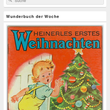
for:
Widget-
Bereich
Wunderbuch der Woche