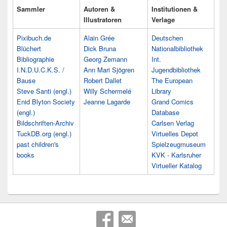
Sammler
Autoren &
Institutionen &
Illustratoren
Verlage
Pixibuch.de
Alain Grée
Deutschen
Blüchert
Dick Bruna
Nationalbibliothek
Bibliographie
Georg Zemann
Int.
I.N.D.U.C.K.S. /
Ann Mari Sjögren
Jugendbibliothek
Bause
Robert Dallet
The European
Steve Santi (engl.)
Willy Schermelé
Library
Enid Blyton Society
Jeanne Lagarde
Grand Comics
(engl.)
Database
Bildschriften-Archiv
Carlsen Verlag
TuckDB.org (engl.)
Virtuelles Depot
past children's
Spielzeugmuseum
books
KVK - Karlsruher
Virtueller Katalog