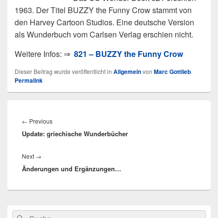
1963. Der Titel BUZZY the Funny Crow stammt von
den Harvey Cartoon Studios. Eine deutsche Version
als Wunderbuch vom Carlsen Verlag erschien nicht.
Weitere Infos: ⇒
821 – BUZZY the Funny Crow
Dieser Beitrag wurde veröffentlicht in
Allgemein
von
Marc Gottlieb
.
Permalink
Beitragsnavigation
Previous
←
Previous
Update: griechische Wunderbücher
post:
Next
Next
→
Änderungen und Ergänzungen…
post:
Primärer
Search
Suche
Seitenleisten