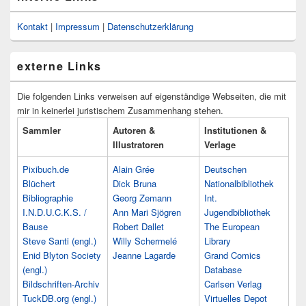
Kontakt
|
Impressum
|
Datenschutzerklärung
externe Links
Die folgenden Links verweisen auf eigenständige Webseiten, die mit
mir in keinerlei juristischem Zusammenhang stehen.
Sammler
Autoren &
Institutionen &
Illustratoren
Verlage
Pixibuch.de
Alain Grée
Deutschen
Blüchert
Dick Bruna
Nationalbibliothek
Bibliographie
Georg Zemann
Int.
I.N.D.U.C.K.S. /
Ann Mari Sjögren
Jugendbibliothek
Bause
Robert Dallet
The European
Steve Santi (engl.)
Willy Schermelé
Library
Enid Blyton Society
Jeanne Lagarde
Grand Comics
(engl.)
Database
Bildschriften-Archiv
Carlsen Verlag
TuckDB.org (engl.)
Virtuelles Depot