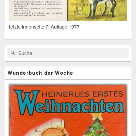
letzte Innenseite 7. Auflage 1977
Primärer
Search
Suche
Seitenleisten
for:
Widget-
Bereich
Wunderbuch der Woche