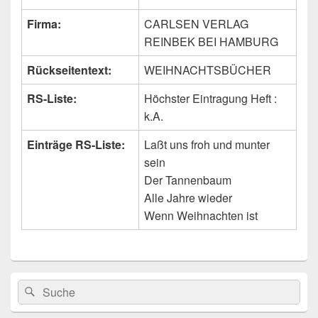
Firma:
CARLSEN VERLAG
REINBEK BEI HAMBURG
Rückseitentext:
WEIHNACHTSBÜCHER
RS-Liste:
Höchster Eintragung Heft :
k.A.
Einträge RS-Liste:
Laßt uns froh und munter
sein
Der Tannenbaum
Alle Jahre wieder
Wenn Weihnachten ist
Primärer
Search
Suche
Seitenleisten
for:
Widget-
Bereich