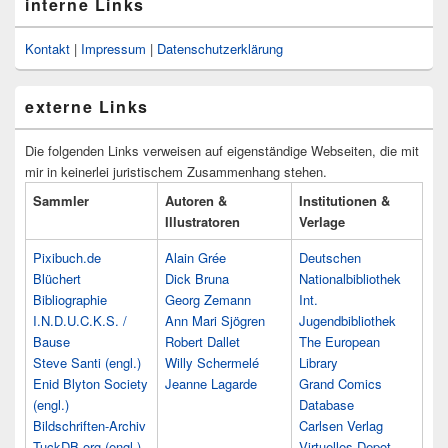
interne Links
Kontakt
|
Impressum
|
Datenschutzerklärung
externe Links
Die folgenden Links verweisen auf eigenständige Webseiten, die mit
mir in keinerlei juristischem Zusammenhang stehen.
Sammler
Autoren &
Institutionen &
Illustratoren
Verlage
Pixibuch.de
Alain Grée
Deutschen
Blüchert
Dick Bruna
Nationalbibliothek
Bibliographie
Georg Zemann
Int.
I.N.D.U.C.K.S. /
Ann Mari Sjögren
Jugendbibliothek
Bause
Robert Dallet
The European
Steve Santi (engl.)
Willy Schermelé
Library
Enid Blyton Society
Jeanne Lagarde
Grand Comics
(engl.)
Database
Bildschriften-Archiv
Carlsen Verlag
TuckDB.org (engl.)
Virtuelles Depot