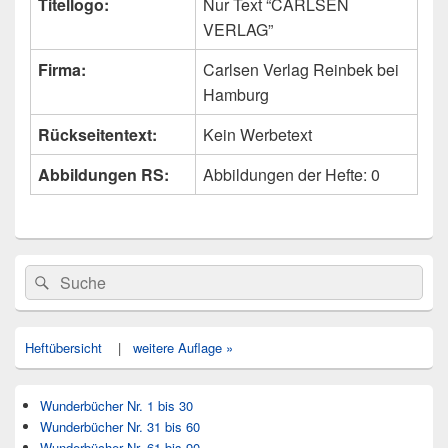
Titellogo:
Nur Text “CARLSEN
VERLAG”
Firma:
Carlsen Verlag Reinbek bei
Hamburg
Rückseitentext:
Kein Werbetext
Abbildungen RS:
Abbildungen der Hefte: 0
Primärer
Search
Suche
Seitenleisten
for:
Widget-
Bereich
Heftübersicht
|
weitere Auflage »
Wunderbücher Nr. 1 bis 30
Wunderbücher Nr. 31 bis 60
Wunderbücher Nr. 61 bis 90