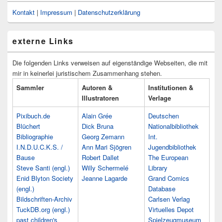
Kontakt
|
Impressum
|
Datenschutzerklärung
externe Links
Die folgenden Links verweisen auf eigenständige Webseiten, die mit
mir in keinerlei juristischem Zusammenhang stehen.
Sammler
Autoren &
Institutionen &
Illustratoren
Verlage
Pixibuch.de
Alain Grée
Deutschen
Blüchert
Dick Bruna
Nationalbibliothek
Bibliographie
Georg Zemann
Int.
I.N.D.U.C.K.S. /
Ann Mari Sjögren
Jugendbibliothek
Bause
Robert Dallet
The European
Steve Santi (engl.)
Willy Schermelé
Library
Enid Blyton Society
Jeanne Lagarde
Grand Comics
(engl.)
Database
Bildschriften-Archiv
Carlsen Verlag
TuckDB.org (engl.)
Virtuelles Depot
past children's
Spielzeugmuseum