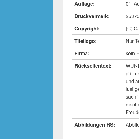
Auflage:
01. A
Druckvermerk:
25373 
Copyright:
(C) C
Titellogo:
Nur 
Firma:
kein E
Rückseitentext:
WUNDE
gibt e
und an
lusti
sachl
mache
Freud
Abbildungen RS:
Abbild