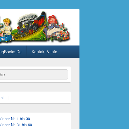
ngBooks.De
Kontakt & Info
he
cht
|
cher Nr. 1 bis 30
ücher Nr. 31 bis 60