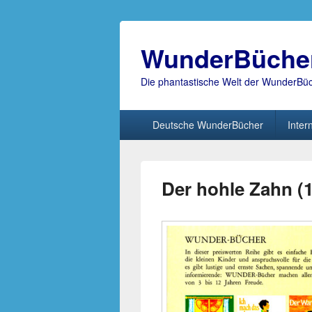
WunderBüche
Die phantastische Welt der WunderBü
Hauptmenü
Deutsche WunderBücher
Inter
Der hohle Zahn (1