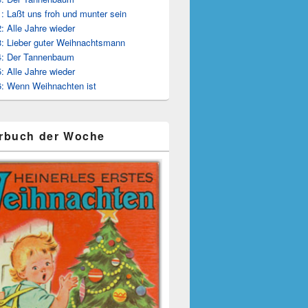
: Laßt uns froh und munter sein
: Alle Jahre wieder
: Lieber guter Weihnachtsmann
4: Der Tannenbaum
: Alle Jahre wieder
: Wenn Weihnachten ist
rbuch der Woche