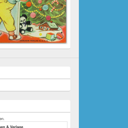
en.
onen & Verlage