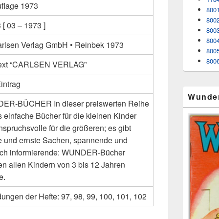
uflage 1973
8001
8002
[ 03 – 1973 ]
8003
800
arlsen Verlag GmbH • Reinbek 1973
8005
8006
Text “CARLSEN VERLAG”
intrag
Wunde
R-BÜCHER In dieser preiswerten Reihe
s einfache Bücher für die kleinen Kinder
spruchsvolle für die größeren; es gibt
ge und ernste Sachen, spannende und
ich informierende: WUNDER-Bücher
n allen Kindern von 3 bis 12 Jahren
e.
ungen der Hefte: 97, 98, 99, 100, 101, 102