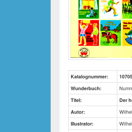
Katalognummer:
1070
Wunderbuch:
Numm
Titel:
Der h
Autor:
Wilhe
Illustrator:
Wilhe