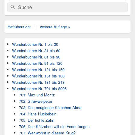
Primärer
Search
Suche
Seitenleisten
for:
Widget-
Bereich
Heftübersicht
|
weitere Auflage »
Wunderbücher Nr. 1 bis 30
Wunderbücher Nr. 31 bis 60
Wunderbücher Nr. 61 bis 90
Wunderbücher Nr. 91 bis 120
Wunderbücher Nr. 121 bis 150
Wunderbücher Nr. 151 bis 180
Wunderbücher Nr. 181 bis 213
Wunderbücher Nr. 701 bis 8006
701: Max und Moritz
702: Struwwelpeter
703: Das neugierige Kälbchen Alma
704: Hans Huckebein
705: Der hohle Zahn
706: Das Kätzchen will die Feder fangen
707: Wer wohnt in diesem Krug?