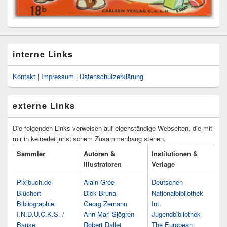
interne Links
Kontakt
|
Impressum
|
Datenschutzerklärung
externe Links
Die folgenden Links verweisen auf eigenständige Webseiten, die mit
mir in keinerlei juristischem Zusammenhang stehen.
Sammler
Autoren &
Institutionen &
Illustratoren
Verlage
Pixibuch.de
Alain Grée
Deutschen
Blüchert
Dick Bruna
Nationalbibliothek
Bibliographie
Georg Zemann
Int.
I.N.D.U.C.K.S. /
Ann Mari Sjögren
Jugendbibliothek
Bause
Robert Dallet
The European