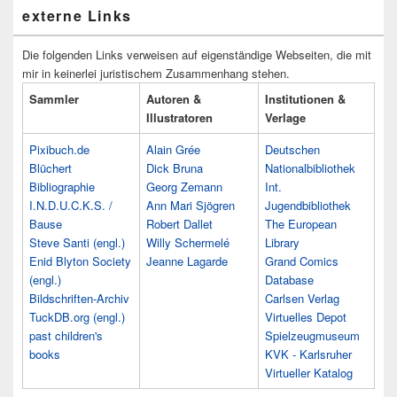
externe Links
Die folgenden Links verweisen auf eigenständige Webseiten, die mit
mir in keinerlei juristischem Zusammenhang stehen.
Sammler
Autoren &
Institutionen &
Illustratoren
Verlage
Pixibuch.de
Alain Grée
Deutschen
Blüchert
Dick Bruna
Nationalbibliothek
Bibliographie
Georg Zemann
Int.
I.N.D.U.C.K.S. /
Ann Mari Sjögren
Jugendbibliothek
Bause
Robert Dallet
The European
Steve Santi (engl.)
Willy Schermelé
Library
Enid Blyton Society
Jeanne Lagarde
Grand Comics
(engl.)
Database
Bildschriften-Archiv
Carlsen Verlag
TuckDB.org (engl.)
Virtuelles Depot
past children's
Spielzeugmuseum
books
KVK - Karlsruher
Virtueller Katalog