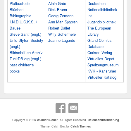
Pixibuch.de
Alain Grée
Deutschen
Blüchert
Dick Bruna
Nationalbibliothek
Bibliographie
Georg Zemann
Int.
I.N.D.U.C.K.S. /
Ann Mari Sjögren
Jugendbibliothek
Bause
Robert Dallet
The European
Steve Santi (engl.)
Willy Schermelé
Library
Enid Blyton Society
Jeanne Lagarde
Grand Comics
(engl.)
Database
Bildschriften-Archiv
Carlsen Verlag
TuckDB.org (engl.)
Virtuelles Depot
past children's
Spielzeugmuseum
books
KVK - Karlsruher
Virtueller Katalog
Copyright © 2026
WunderBücher
. All Rights Reserved.
Datenschutzerklärung
Theme: Catch Box by
Catch Themes