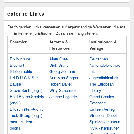
externe Links
Die folgenden Links verweisen auf eigenständige Webseiten, die mit
mir in keinerlei juristischem Zusammenhang stehen.
Sammler
Autoren &
Institutionen &
Illustratoren
Verlage
Pixibuch.de
Alain Grée
Deutschen
Blüchert
Dick Bruna
Nationalbibliothek
Bibliographie
Georg Zemann
Int.
I.N.D.U.C.K.S. /
Ann Mari Sjögren
Jugendbibliothek
Bause
Robert Dallet
The European
Steve Santi (engl.)
Willy Schermelé
Library
Enid Blyton Society
Jeanne Lagarde
Grand Comics
(engl.)
Database
Bildschriften-Archiv
Carlsen Verlag
TuckDB.org (engl.)
Virtuelles Depot
past children's
Spielzeugmuseum
books
KVK - Karlsruher