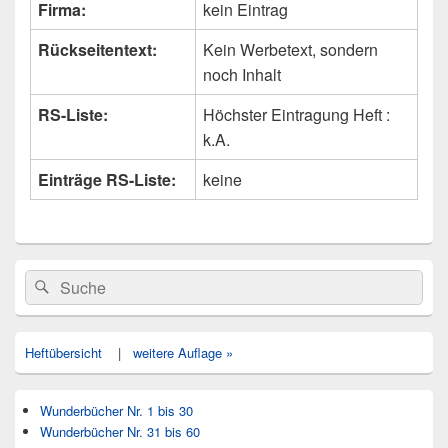
Firma:
kein Eintrag
Rückseitentext:
Kein Werbetext, sondern
noch Inhalt
RS-Liste:
Höchster Eintragung Heft :
k.A.
Einträge RS-Liste:
keine
Primärer
Search
Suche
Seitenleisten
for:
Widget-
Bereich
Heftübersicht
|
weitere Auflage »
Wunderbücher Nr. 1 bis 30
Wunderbücher Nr. 31 bis 60