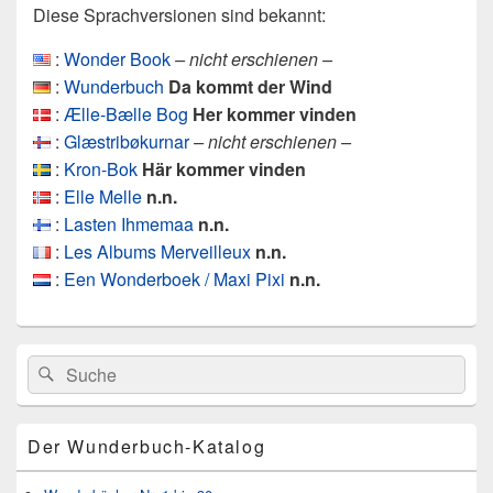
Diese Sprachversionen sind bekannt:
:
Wonder Book
– nicht erschienen –
:
Wunderbuch
Da kommt der Wind
:
Ælle-Bælle Bog
Her kommer vinden
:
Glæstribøkurnar
– nicht erschienen –
:
Kron-Bok
Här kommer vinden
:
Elle Melle
n.n.
:
Lasten Ihmemaa
n.n.
:
Les Albums Merveilleux
n.n.
:
Een Wonderboek / Maxi Pixi
n.n.
Primärer
Search
Suche
Seitenleisten
for:
Widget-
Bereich
Der Wunderbuch-Katalog