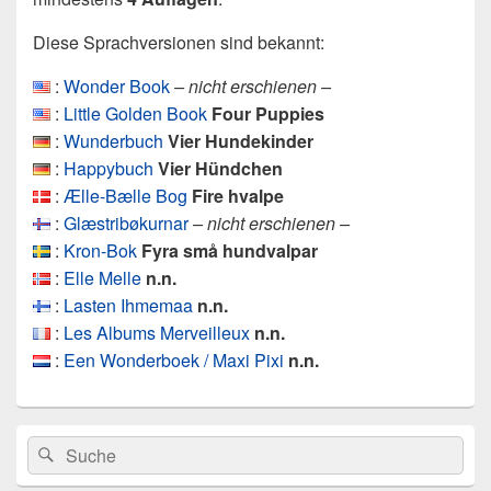
Diese Sprachversionen sind bekannt:
:
Wonder Book
– nicht erschienen –
:
Little Golden Book
Four Puppies
:
Wunderbuch
Vier Hundekinder
:
Happybuch
Vier Hündchen
:
Ælle-Bælle Bog
Fire hvalpe
:
Glæstribøkurnar
– nicht erschienen –
:
Kron-Bok
Fyra små hundvalpar
:
Elle Melle
n.n.
:
Lasten Ihmemaa
n.n.
:
Les Albums Merveilleux
n.n.
:
Een Wonderboek / Maxi Pixi
n.n.
Primärer
Search
Suche
Seitenleisten
for:
Widget-