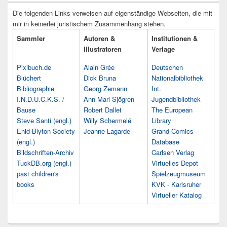
Die folgenden Links verweisen auf eigenständige Webseiten, die mit
mir in keinerlei juristischem Zusammenhang stehen.
Sammler
Autoren &
Institutionen &
Illustratoren
Verlage
Pixibuch.de
Alain Grée
Deutschen
Blüchert
Dick Bruna
Nationalbibliothek
Bibliographie
Georg Zemann
Int.
I.N.D.U.C.K.S. /
Ann Mari Sjögren
Jugendbibliothek
Bause
Robert Dallet
The European
Steve Santi (engl.)
Willy Schermelé
Library
Enid Blyton Society
Jeanne Lagarde
Grand Comics
(engl.)
Database
Bildschriften-Archiv
Carlsen Verlag
TuckDB.org (engl.)
Virtuelles Depot
past children's
Spielzeugmuseum
books
KVK - Karlsruher
Virtueller Katalog