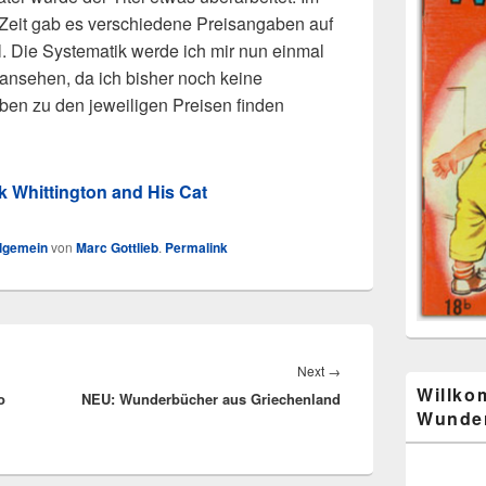
 Zeit gab es verschiedene Preisangaben auf
l. Die Systematik werde ich mir nun einmal
ansehen, da ich bisher noch keine
ben zu den jeweiligen Preisen finden
k Whittington and His Cat
lgemein
von
Marc Gottlieb
.
Permalink
Next
Next
→
Willko
o
NEU: Wunderbücher aus Griechenland
post:
Wunder