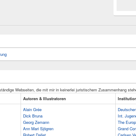
rung
ständige Webseiten, die mit mir in keinerlei juristischem Zusammenhang steh
Autoren & Illustratoren
Instituti
Alain Grée
Deutschen 
Dick Bruna
Int. Jugen
Georg Zemann
The Europ
Ann Mari Sjögren
Grand Co
Robert Dallet
Carlsen Ve