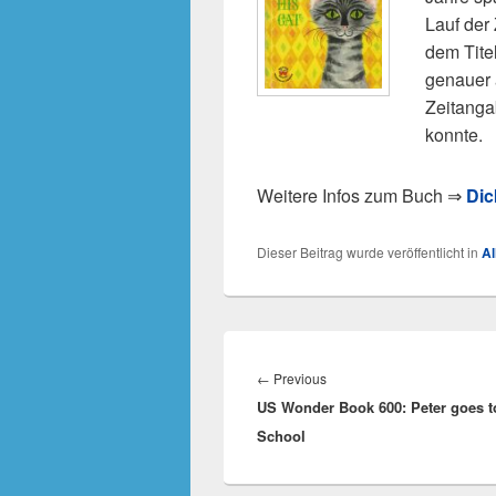
Lauf der
dem Tite
genauer 
Zeitanga
konnte.
Weitere Infos zum Buch ⇒
Dic
Dieser Beitrag wurde veröffentlicht in
Al
Beitragsnavigation
Previous
←
Previous
US Wonder Book 600: Peter goes t
post:
School