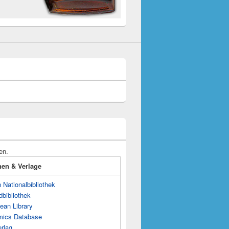
en.
onen & Verlage
Nationalbibliothek
dbibliothek
ean Library
mics Database
rlag