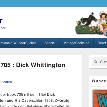
r
cher
nationale WunderBücher
Special
VintageBooks.de
Readi
Primärer
Search
Suc
Seitenleisten
05 : Dick Whittington
for:
Widget-
Bereich
Wunde
 Gottlieb
er Book 705 mit dem Titel
Dick
ton and His Cat
erschien 1958. Zwanzig
ter wurde der Titel etwas überarbeitet. Im