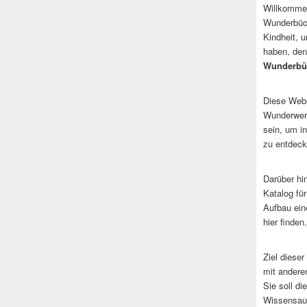
Willkommen
Wunderbüch
Kindheit, 
haben, den
Wunderbü
Diese Websi
Wunderwerk
sein, um i
zu entdeck
Darüber hi
Katalog fü
Aufbau ein
hier finden.
Ziel dieser
mit andere
Sie soll d
Wissensaus