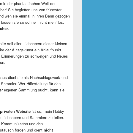
 in der phantastischen Welt der
er! Sie begleiten uns von frühester
und wen sie einmal in ihren Bann gezogen
 lassen sie so schnell nicht mehr los:
cher
.
te soll allen Liebhabern dieser kleinen
e der Alltagskunst ein Anlaufpunkt
n Erinnerungen zu schwelgen und Neues
en.
naus dient sie als Nachschlagewerk und
r Sammler. Wer Hilfestellung für den
er eigenen Sammlung sucht, kann sie
privaten Website
ist es, mein Hobby
n Liebhabern und Sammlern zu teilen.
ie Kommunikation und den
tausch förden und dient
nicht