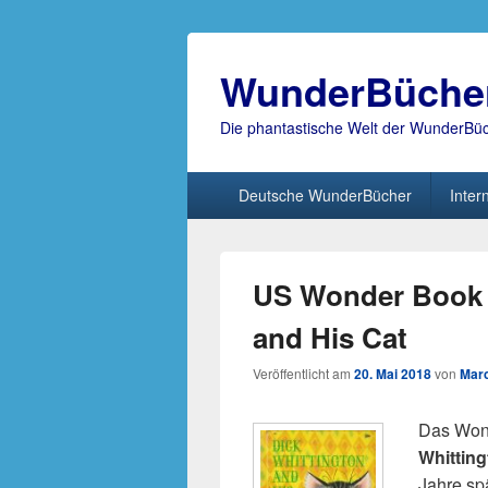
WunderBüche
Die phantastische Welt der WunderBü
Hauptmenü
Deutsche WunderBücher
Inter
US Wonder Book 7
and His Cat
Veröffentlicht am
20. Mai 2018
von
Marc
Das Wond
Whitting
Jahre spä