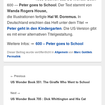
600 —
Peter goes to School
. Der Text stammt von
Wanda Rogers House,
die Illustrationen fertigte
Hal W. Doremus.
In
Deutschland erschien das Heft unter dem Titel ⇒
Peter geht in den Kindergarten
. Die US-Version gibt
es mit einer alternativen Titelgestaltung.
Weitere Infos: ⇒
600 – Peter goes to School
Dieser Beitrag wurde veröffentlicht in
Allgemein
von
Marc Gottlieb
.
Permalink
Beitragsnavigation
Previous
←
Previous
US Wonder Book 551: The Giraffe Who Went to School
post:
Next
Next
→
US Wonder Book 705 : Dick Whittington and His Cat
post: