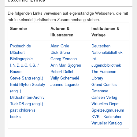
Die folgenden Links verweisen auf eigenständige Webseiten, die mit
mir in keinerlei juristischem Zusammenhang stehen.
Sammler
Autoren &
Institutionen &
Illustratoren
Verlage
Pixibuch.de
Alain Grée
Deutschen
Blüchert
Dick Bruna
Nationalbibliothek
Bibliographie
Georg Zemann
Int.
I.N.D.U.C.K.S. /
Ann Mari Sjögren
Jugendbibliothek
Bause
Robert Dallet
The European
Steve Santi (engl.)
Willy Schermelé
Library
Enid Blyton Society
Jeanne Lagarde
Grand Comics
(engl.)
Database
Bildschriften-Archiv
Carlsen Verlag
TuckDB.org (engl.)
Virtuelles Depot
past children's
Spielzeugmuseum
books
KVK - Karlsruher
Virtueller Katalog