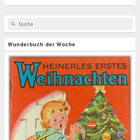
Primärer
Search
Suche
Seitenleisten
for:
Widget-
Bereich
Wunderbuch der Woche