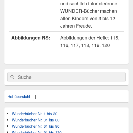
und sachlich informierende:
WUNDER-Bücher machen
allen Kindern von 3 bis 12
Jahren Freude.
Abbildungen RS:
Abbildungen der Hefte: 115,
116, 117, 118, 119, 120
Primärer
Search
Suche
Seitenleisten
for:
Widget-
Bereich
Heftübersicht
|
Wunderbücher Nr. 1 bis 30
Wunderbücher Nr. 31 bis 60
Wunderbücher Nr. 61 bis 90
Wunderbücher Nr. 91 bis 120