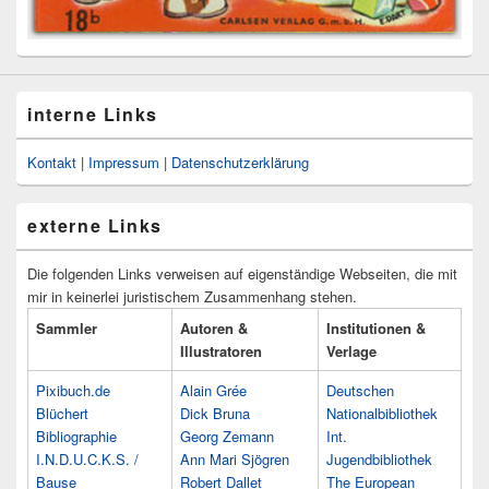
interne Links
Kontakt
|
Impressum
|
Datenschutzerklärung
externe Links
Die folgenden Links verweisen auf eigenständige Webseiten, die mit
mir in keinerlei juristischem Zusammenhang stehen.
Sammler
Autoren &
Institutionen &
Illustratoren
Verlage
Pixibuch.de
Alain Grée
Deutschen
Blüchert
Dick Bruna
Nationalbibliothek
Bibliographie
Georg Zemann
Int.
I.N.D.U.C.K.S. /
Ann Mari Sjögren
Jugendbibliothek
Bause
Robert Dallet
The European