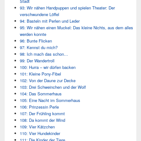
Stadt
93: Wir nähen Handpuppen und spielen Theater: Der
verschwundene Löffel
94: Basteln mit Perlen und Leder
95: Wir nähen einen Muckel: Das kleine Nichts, aus dem alles
werden konnte
96: Bunte Flicken
97: Kennst du mich?
98: Ich mach das schon…
99: Der Wandertroll
100: Hurra – wir dürfen backen
101: Kleine Pony-Fibel
102: Von der Daune zur Decke
103: Drei Schweinchen und der Wolf
104: Das Sommerhaus
105: Eine Nacht im Sommerhaus
106: Prinzessin Perle
107: Der Frühling kommt
108: Da kommt der Wind
109: Vier Kätzchen
110: Vier Hundekinder
111: Die Kinder der Tiere