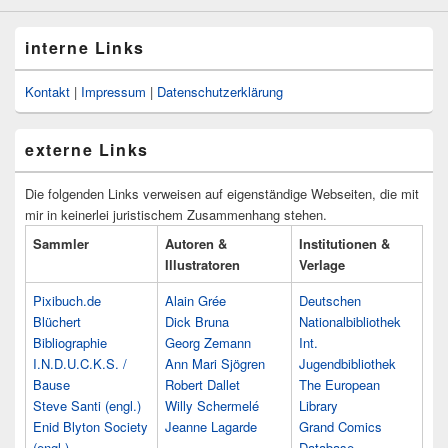
interne Links
Kontakt
|
Impressum
|
Datenschutzerklärung
externe Links
Die folgenden Links verweisen auf eigenständige Webseiten, die mit
mir in keinerlei juristischem Zusammenhang stehen.
Sammler
Autoren &
Institutionen &
Illustratoren
Verlage
Pixibuch.de
Alain Grée
Deutschen
Blüchert
Dick Bruna
Nationalbibliothek
Bibliographie
Georg Zemann
Int.
I.N.D.U.C.K.S. /
Ann Mari Sjögren
Jugendbibliothek
Bause
Robert Dallet
The European
Steve Santi (engl.)
Willy Schermelé
Library
Enid Blyton Society
Jeanne Lagarde
Grand Comics
(engl.)
Database