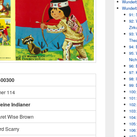
Wunderb
Wunderb
91: 
92: 
Zirk
93: 
Thea
94: 
95: 
Nich
96: 
97: 
98:
400300
99: 
100:
er 114
101:
leine Indianer
102:
103:
ret Wise Brown
104
105:
rd Scarry
106:
107: