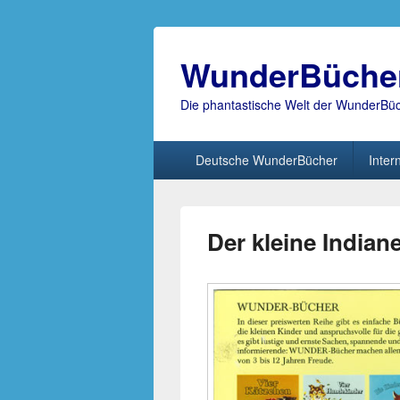
WunderBüche
Die phantastische Welt der WunderBü
Hauptmenü
Deutsche WunderBücher
Inter
Der kleine Indiane