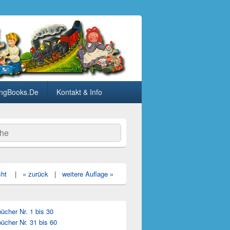
ngBooks.De
Kontakt & Info
he
cht
|
« zurück
|
weitere Auflage »
cher Nr. 1 bis 30
ücher Nr. 31 bis 60