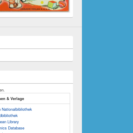
en.
onen & Verlage
Nationalbibliothek
dbibliothek
ean Library
mics Database