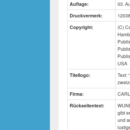
Auflage:
03. A
Druckvermerk:
12038
Copyright:
(C) C
Hambu
Publis
Publi
Publi
USA
Titellogo:
Text
zweiz
Firma:
CARL
Rückseitentext:
WUNDE
gibt e
und an
lusti