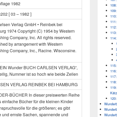
uflage 1982
108:
109:
202 [ 03 – 1982 ]
110:
111:
arlsen Verlag GmbH • Reinbek bei
112:
rg 1974 Copyright (C) 1954 by Western
113:
hing Company, Inc. All rights reserved.
114:
shed by arrangement with Western
shing Company, Inc., Racine. Wisconsine.
115:
: “EIN Wunder BUCH CARLSEN VERLAG”,
116:
eilig, Nummer ist so hoch wie beide Zeilen
117:
118:
SEN VERLAG REINBEK BEI HAMBURG
119:
Kät
R-BÜCHER In dieser preiswerten Reihe
120:
s einfache Bücher für die kleinen Kinder
Wunderb
spruchsvolle für die größeren; es gibt
Wunderb
ge und ernste Sachen, spannende und
Wunderb