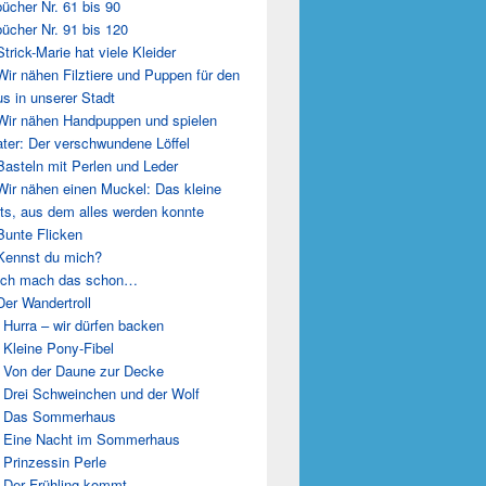
ücher Nr. 61 bis 90
ücher Nr. 91 bis 120
Strick-Marie hat viele Kleider
Wir nähen Filztiere und Puppen für den
us in unserer Stadt
Wir nähen Handpuppen und spielen
ter: Der verschwundene Löffel
Basteln mit Perlen und Leder
Wir nähen einen Muckel: Das kleine
ts, aus dem alles werden konnte
Bunte Flicken
Kennst du mich?
 Ich mach das schon…
Der Wandertroll
 Hurra – wir dürfen backen
 Kleine Pony-Fibel
 Von der Daune zur Decke
 Drei Schweinchen und der Wolf
: Das Sommerhaus
 Eine Nacht im Sommerhaus
 Prinzessin Perle
 Der Frühling kommt